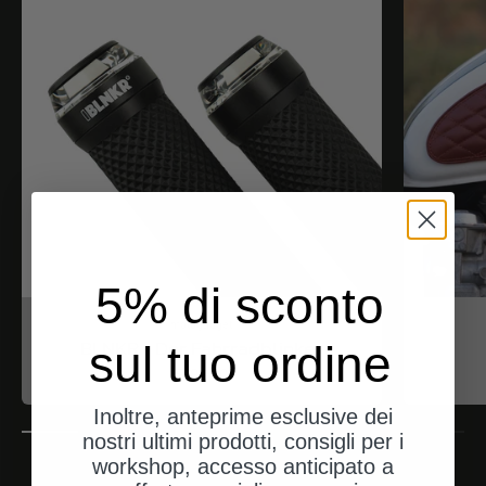
5% di sconto
motogadget
sul tuo ordine
BLNKR - Der Fahrradblinker
Angebot
$188.00
Inoltre, anteprime esclusive dei
nostri ultimi prodotti, consigli per i
workshop, accesso anticipato a