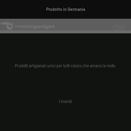
Vai al contenuto
Prodotto in Germania
SCOPRI ORA
motogadget GmbH
Vai all'elemento 1
Vai all'elemento 2
Vai all'elemento 3
Vai all'elemento 4
Traduzion
Traduz
Prodotti artigianali unici per tutti coloro che amano le moto.
I mondi
Parti di
ricambio