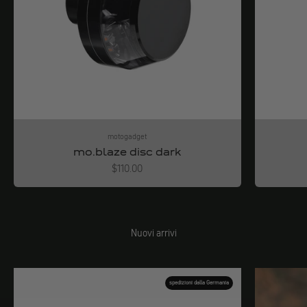
motogadget
mo.blaze disc dark
Angebot
$110.00
Nuovi arrivi
spedizioni dalla Germania