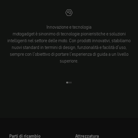
Innovazione e tecnologia
motogadget è sinonimo di tecnologie pionieristiche e soluzioni
intelligenti nel settore delle moto. Con prodotti innovativi, stabiliamo
nuovi standard in termini di design, funzionalità e facilità d'uso,
sempre con l'obiettivo di portare l'esperienza di guida a un livello
superiore.
Vai all'elemento 1
Vai all'elemento 2
Vai all'elemento 3
Parti di ricambio
Attrezzatura