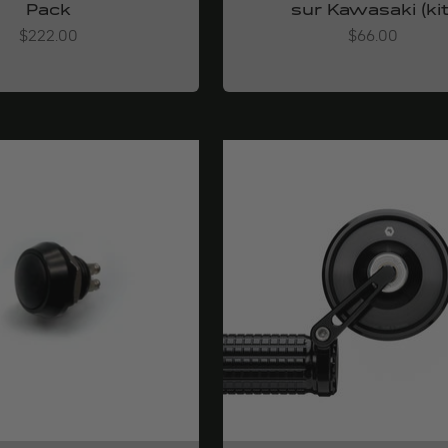
Pack
sur Kawasaki (kit
Angebot
Angebot
$222.00
$66.00