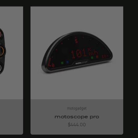
motogadget
motoscope pro
Angebot
$444.00