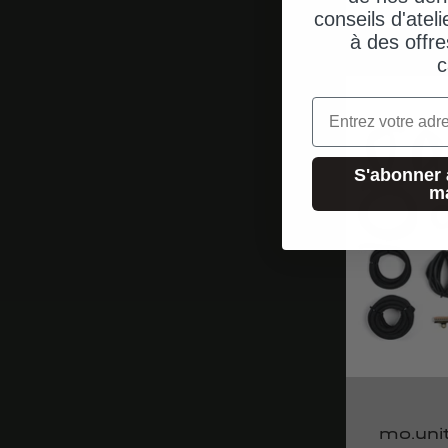
conseils d'ateli
à des offre
c
Email
S'abonner 
m
mo.unit