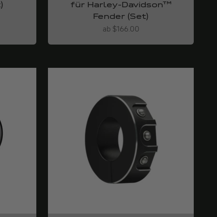
)
für Harley-Davidson™
Fender (Set)
Angebot
ab $166.00