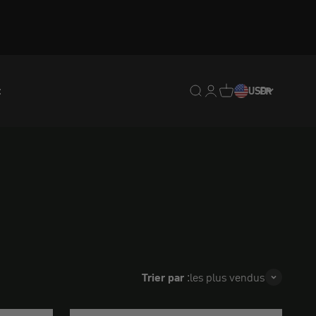
t
Translation missing : fr.
Translation missing : 
Traduction manquan
USD
FR
Trier par :
les plus vendus