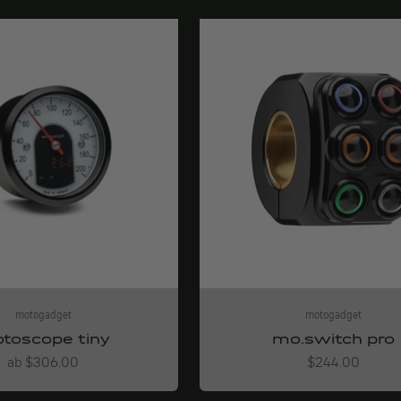
motogadget
motogadget
toscope tiny
mo.switch pro
Angebot
Angebot
ab $306.00
$244.00