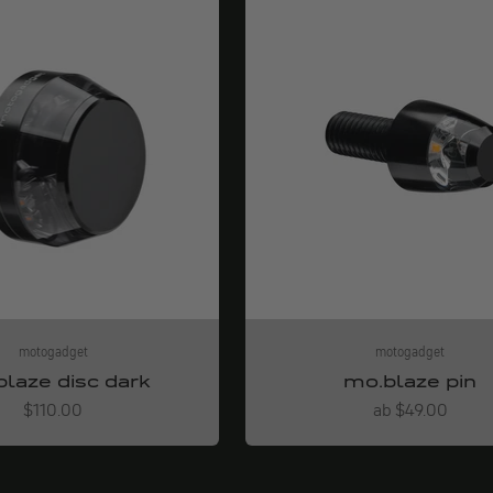
motogadget
motogadget
laze disc dark
mo.blaze pin
Angebot
Angebot
$110.00
ab $49.00