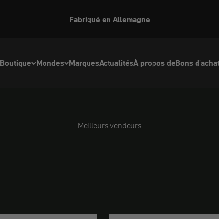
Fabriqué en Allemagne
Boutique
Mondes
Marques
Actualités
À propos de
Bons d'acha
Meilleurs vendeurs