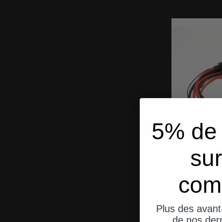
5% de 
sur
com
Fais
m
Plus des avant
de nos dern