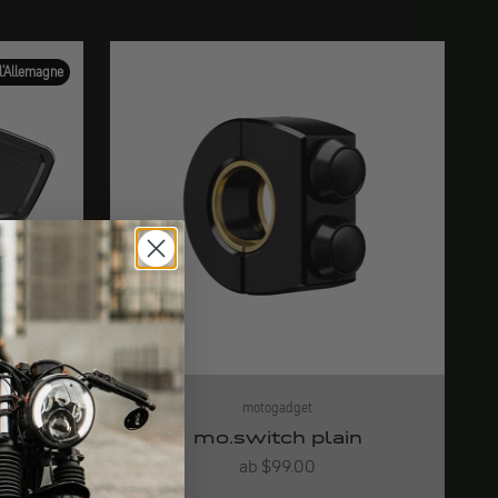
l'Allemagne
motogadget
mo.switch plain
Angebot
ab $99.00