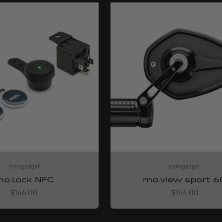
motogadget
motogadget
o.lock NFC
mo.view sport 6
Angebot
Angebot
$166.00
$144.00