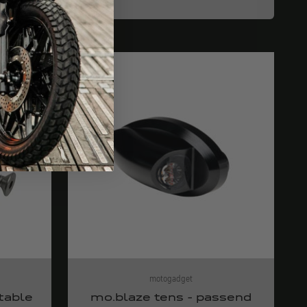
l'Allemagne
motogadget
table
mo.blaze tens - passend