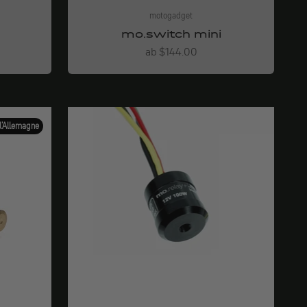
motogadget
0
mo.switch mini
Angebot
ab $144.00
l'Allemagne