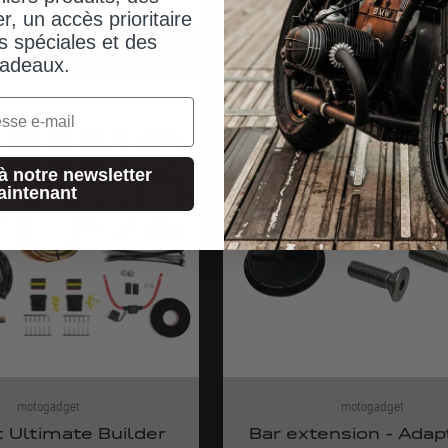
er, un accès prioritaire
s spéciales et des
adeaux.
expéditions depuis 
à notre newsletter
aintenant
motogadget
motogadget
 Ultimate Builder
Bar extension - Adap