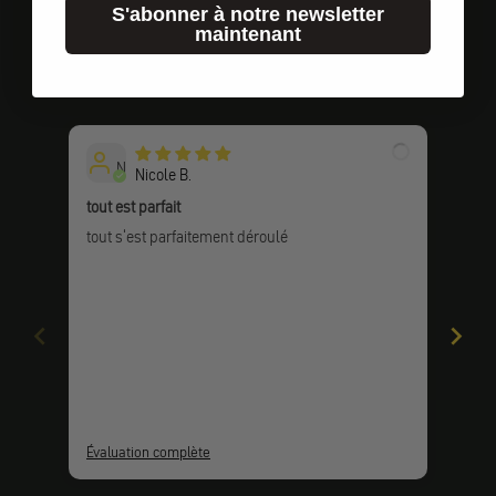
S'abonner à notre newsletter
maintenant
Témoignages de clients
N
Nicole B.
tout est parfait
Tout
tout s'est parfaitement déroulé
Tout
Évaluation complète
Éval