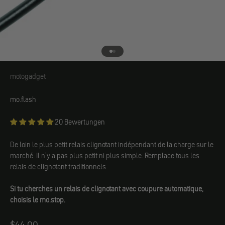
Aller à l'élément 1
Aller à l'élément 2
motogadget
motogadget
mo.flash
20 Bewertungen
De loin le plus petit relais clignotant indépendant de la charge sur le
marché. Il n'y a pas plus petit ni plus simple. Remplace tous les
relais de clignotant traditionnels.
Si tu cherches un relais de clignotant avec coupure automatique,
choisis le mo.stop.
Angebot
$44.00