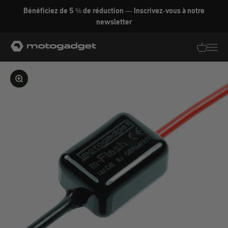
Aller au contenu
Bénéficiez de 5 % de réduction — Inscrivez-vous à notre
newsletter
motogadget GmbH
Traductio
Transl
Agrandir l'image