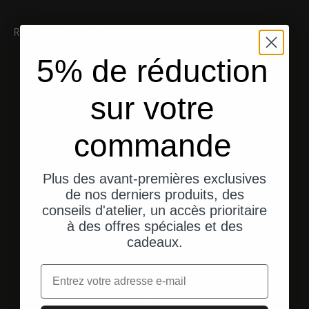
RECOMMANDATIONS
5% de réduction
sur votre
commande
Plus des avant-premières exclusives
de nos derniers produits, des
conseils d'atelier, un accès prioritaire
Expédition depuis les États-Unis
à des offres spéciales et des
Une livraison rapide et directe à votre adresse.
cadeaux.
Email
Aller à l'élément 1
Aller à l'élément 2
Aller à l'élément 3