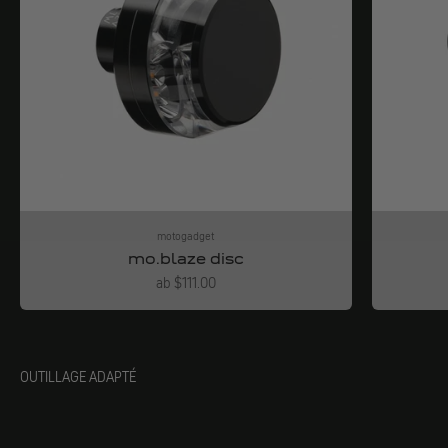
motogadget
mo.blaze disc
Angebot
ab $111.00
OUTILLAGE ADAPTÉ