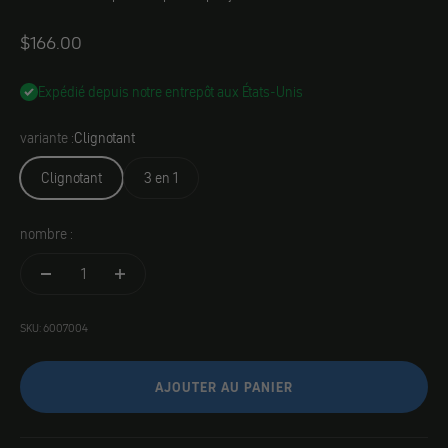
Angebot
$166.00
Expédié depuis notre entrepôt aux États-Unis
variante :
Clignotant
Clignotant
3 en 1
nombre :
SKU: 6007004
AJOUTER AU PANIER