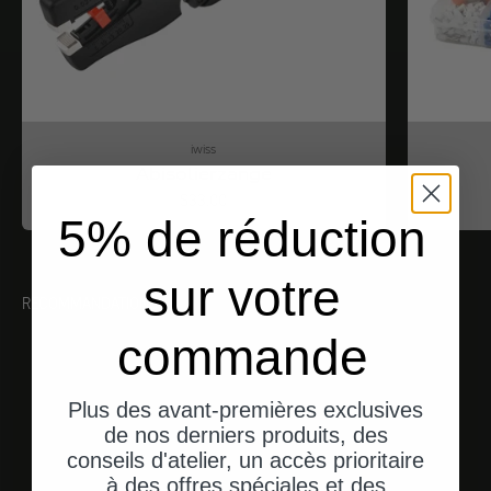
iwiss
Abisolierzange
Angebot
$33.00
5% de réduction
sur votre
RECOMMANDATIONS
commande
Plus des avant-premières exclusives
de nos derniers produits, des
conseils d'atelier, un accès prioritaire
à des offres spéciales et des