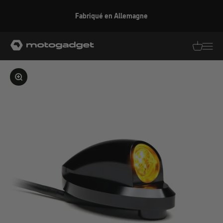
Aller au contenu
Fabriqué en Allemagne
motogadget GmbH
Traductio
Transl
Agrandir l'image