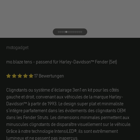
Aller à l'élément 1
Aller à l'élément 2
Aller à l'élément 3
Aller à l'élément 4
Aller à l'élément 5
Aller à l'élément 6
Aller à l'élément 7
Aller à l'élément 8
Aller à l'élément 9
Aller à l'élément 10
Aller à l'élément 11
Aller à l'élément 12
Aller à l'élément 13
motogadget
motogadget
mo.blaze tens - passend für Harley-Davidson™ Fender (Set)
17 Bewertungen
Clignotants ou système d'éclairage 3en1 en kit pour les côtés
gauche et droit, convenant aux véhicules de la marque Harley-
Davidson™ à partir de 1993. Le design super plat et minimaliste
s'intègre parfaitement dans les évidements des clignotants OEM
dans les Fender Struts. Les dimensions minimales permettent aux
minuscules clignotants de disparaître visuellement sur le véhicule.
Grâce à notre technologie IntensiLED®, ils sont extrêmement
lumineux et ne passent pas inaperçus.