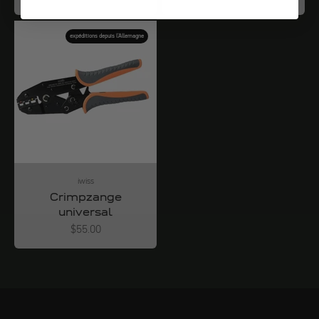
expéditions depuis l'Allemagne
iwiss
Crimpzange
universal
Angebot
$55.00