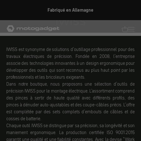
Aller au contenu
Fabriqué en Allemagne
iwiss
motogadget GmbH
Traductio
Transl
IWISS est synonyme de solutions d'outillage professionnel pour des
travaux électriques de précision. Fondée en 2008, l'entreprise
associe des technologies innovantes à un design ergonomique pour
développer des outils qui sont reconnus au plus haut point par les
professionnels et les bricoleurs exigeants.
Dans notre boutique, nous proposons une sélection d'outils de
précision IWISS pour le montage électrique. L'assortiment comprend
des pinces à sertir de haute qualité avec différents profils, des
pinces à dénuder auto-ajustables et des coupe-câbles précis. L'offre
est complétée par des sets complets d'embouts de câbles et de
cosses de batterie.
Chaque outil IWISS se distingue par sa précision, sa longévité et son
maniement ergonomique. La production certifiée ISO 9001:2015
garantit une qualité et une fiabilité constantes. Avec la devise "Work