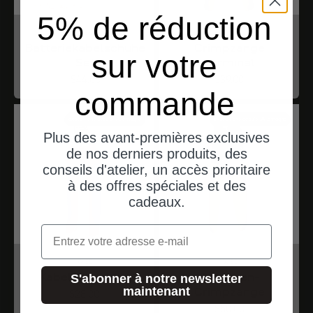
5% de réduction
iwiss
iwiss
Batteriekabelschuhe
Crimpzange
sur votre
Set
Terminal
Angebot
Angebot
$44.00
$39.00
commande
expéditions depuis l'Allemagne
expéditions depuis l'Allemagne
Plus des avant-premières exclusives
de nos derniers produits, des
conseils d'atelier, un accès prioritaire
à des offres spéciales et des
cadeaux.
Email
iwiss
iwiss
Kabelschneider
Ratschen-
S'abonner à notre newsletter
maintenant
Crimpzange
Angebot
$28.00
Angebot
$50.00