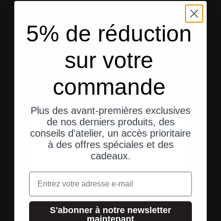
5% de réduction
Aller à l'élément 1
Aller à l'élément 2
Aller à l'élément 3
sur votre
Témoignages de clients
commande
Plus des avant-premières exclusives
A
Anonyme
de nos derniers produits, des
conseils d'atelier, un accès prioritaire
Tout va bien !
à des offres spéciales et des
Tout va bien !
cadeaux.
Email
S'abonner à notre newsletter
maintenant