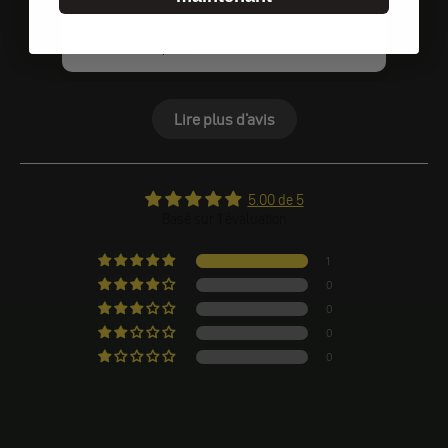
Évaluation complète
Lire plus d'avis
5.00 de 5
Basé sur 1 évaluation
1
0
0
0
0