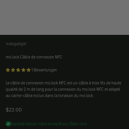
motogadget
motogadget
mo.lock Câble de connexion NFC
1 Bewertungen
Le câble de connexion mo.lock NFC est un câble à trois fils de haute
qualité de 2 m de long pour la connexion du mo.lock NFC et adapté
au cache-câble inclus dans la livraison du mo.lock.
Angebot
$22.00
Expédié depuis notre entrepôt aux États-Unis