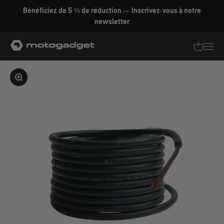
Aller au contenu
Bénéficiez de 5 % de réduction — Inscrivez-vous à notre
newsletter
motogadget GmbH
Traductio
Transl
Agrandir l'image