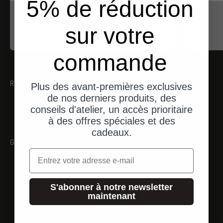
5% de réduction
iwiss
Abisolierzange
sur votre
Angebot
$33.00
commande
RECOMMANDATIONS
Plus des avant-premières exclusives
de nos derniers produits, des
conseils d'atelier, un accès prioritaire
à des offres spéciales et des
cadeaux.
Galerie
Email
S'abonner à notre newsletter
maintenant