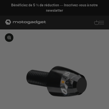
Aller au contenu
Bénéficiez de 5 % de réduction — Inscrivez-vous à notre
newsletter
motogadget GmbH
Traductio
Transl
Agrandir l'image