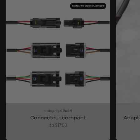
expéditions depuis l'Allemagne
motogadget GmbH
Connecteur compact
Adapta
Angebot
ab $17.00