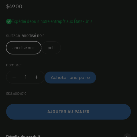
Angebot
$49.00
Expédié depuis notre entrepôt aux États-Unis
surface :
anodisé noir
anodisé noir
poli
nombre :
Acheter une paire
SKU: 6004010
AJOUTER AU PANIER