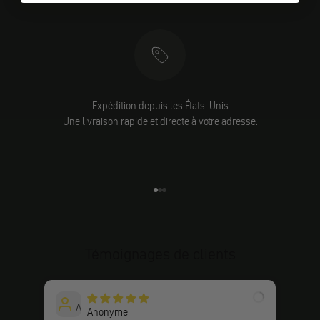
Expédition depuis les États-Unis
Une livraison rapide et directe à votre adresse.
Aller à l'élément 1
Aller à l'élément 2
Aller à l'élément 3
Témoignages de clients
A
Anonyme