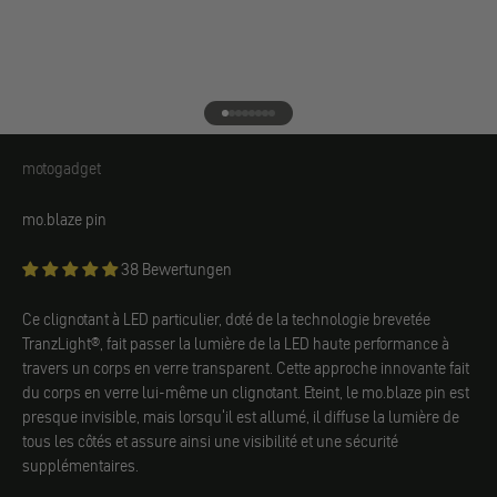
Aller à l'élément 1
Aller à l'élément 2
Aller à l'élément 3
Aller à l'élément 4
Aller à l'élément 5
Aller à l'élément 6
Aller à l'élément 7
Aller à l'élément 8
motogadget
motogadget
mo.blaze pin
38 Bewertungen
Ce clignotant à LED particulier, doté de la technologie brevetée
TranzLight®, fait passer la lumière de la LED haute performance à
travers un corps en verre transparent. Cette approche innovante fait
du corps en verre lui-même un clignotant. Eteint, le mo.blaze pin est
presque invisible, mais lorsqu'il est allumé, il diffuse la lumière de
tous les côtés et assure ainsi une visibilité et une sécurité
supplémentaires.