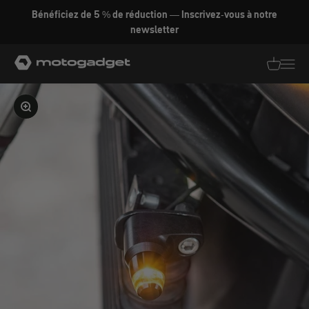
Aller au contenu
Bénéficiez de 5 % de réduction — Inscrivez-vous à notre
newsletter
motogadget GmbH
Traductio
Transl
Agrandir l'image