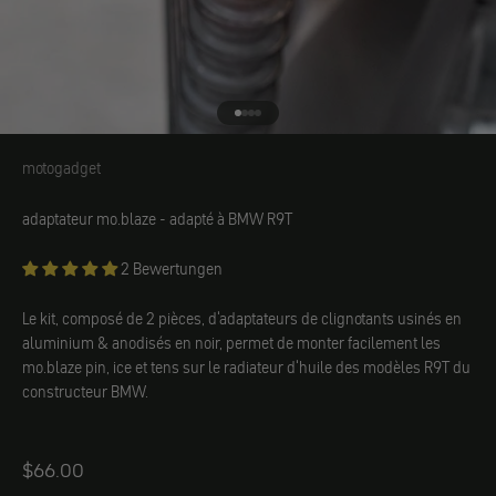
Aller à l'élément 1
Aller à l'élément 2
Aller à l'élément 3
Aller à l'élément 4
motogadget
motogadget
adaptateur mo.blaze - adapté à BMW R9T
2 Bewertungen
Le kit, composé de 2 pièces, d'adaptateurs de clignotants usinés en
aluminium & anodisés en noir, permet de monter facilement les
mo.blaze pin, ice et tens sur le radiateur d'huile des modèles R9T du
constructeur BMW.
Angebot
$66.00