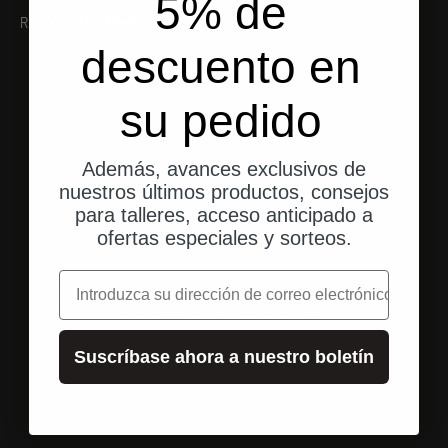
5% de
RECOMENDACIONES
descuento en
su pedido
Además, avances exclusivos de
nuestros últimos productos, consejos
para talleres, acceso anticipado a
ofertas especiales y sorteos.
correo electrónico
Envío desde EE. UU.
Envío rápido y directo a tu domicilio.
Suscríbase ahora a nuestro boletín
Ir al elemento 1
Ir al elemento 2
Ir al elemento 3