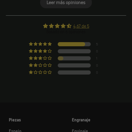
Leer más opiniones
4,67 de 5
Basado en 6 opiniones
5
0
1
0
0
Piezas
Engranaje
Espejo
Equipaje