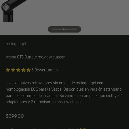
Ir al elemento 1
Ir al elemento 2
Ir al elemento 3
Ir al elemento 4
Ir al elemento 5
Ir al elemento 6
Ir al elemento 7
Ir al elemento 8
Ir al elemento 9
Ir al elemento 10
Ir al elemento 11
Ir al elemento 12
Ir al elemento 13
Ir al elemento 14
motogadget
motogadget
Vespa GTS Bundle mo.view classic
6 Bewertungen
Los exclusivos retrovisores sin cristal de motogadget con
homologación ECE para la Vespa. Disponibles en versión estándar o
para los extremos del manillar. Se venden en un pack que incluye 2
adaptadores y 2 retrovisores mo.view classic.
Angebot
$399.00