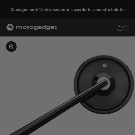
Ir al contenido
Consigue un 5 % de descuento: suscríbete a nuestro boletín
motogadget GmbH
Traducció
Traduc
Ampliar la imagen