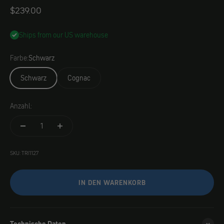
Angebot
$239.00
Ships from our US warehouse
Farbe:
Schwarz
Schwarz
Cognac
Anzahl:
SKU: TRI1127
IN DEN WARENKORB