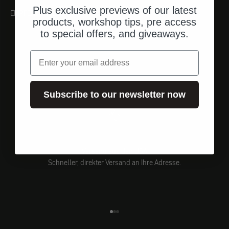
Plus exclusive previews of our latest
EMPFEHLUNGEN
products, workshop tips, pre access
to special offers, and giveaways.
Email
Subscribe to our newsletter now
Versand aus den USA
Schneller, direkter Versand an Ihre Adresse.
Gehe zu Element 1
Gehe zu Element 2
Gehe zu Element 3