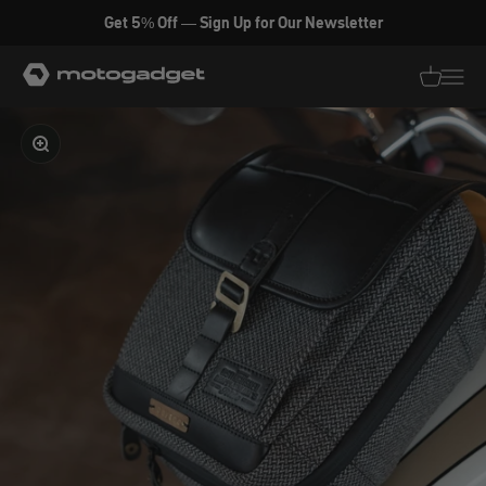
Zum Inhalt springen
Get 5% Off — Sign Up for Our Newsletter
motogadget GmbH
Translati
Transl
Bild vergrößern