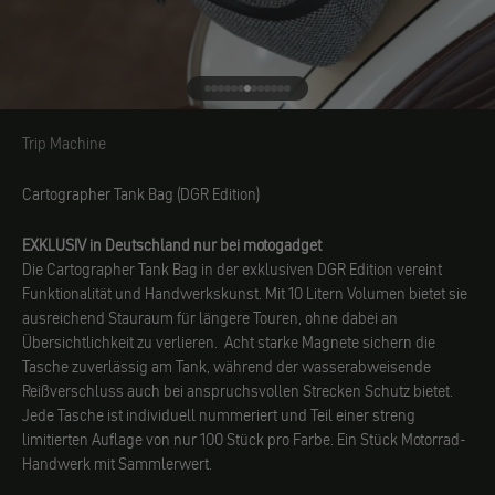
Gehe zu Element 1
Gehe zu Element 2
Gehe zu Element 3
Gehe zu Element 4
Gehe zu Element 5
Gehe zu Element 6
Gehe zu Element 7
Gehe zu Element 8
Gehe zu Element 9
Gehe zu Element 10
Gehe zu Element 11
Gehe zu Element 12
Gehe zu Element 13
Trip Machine
Trip Machine
Cartographer Tank Bag (DGR Edition)
EXKLUSIV in Deutschland nur bei motogadget
Die Cartographer Tank Bag in der exklusiven DGR Edition vereint
Funktionalität und Handwerkskunst. Mit 10 Litern Volumen bietet sie
ausreichend Stauraum für längere Touren, ohne dabei an
Übersichtlichkeit zu verlieren. Acht starke Magnete sichern die
Tasche zuverlässig am Tank, während der wasserabweisende
Reißverschluss auch bei anspruchsvollen Strecken Schutz bietet.
Jede Tasche ist individuell nummeriert und Teil einer streng
limitierten Auflage von nur 100 Stück pro Farbe. Ein Stück Motorrad-
Handwerk mit Sammlerwert.