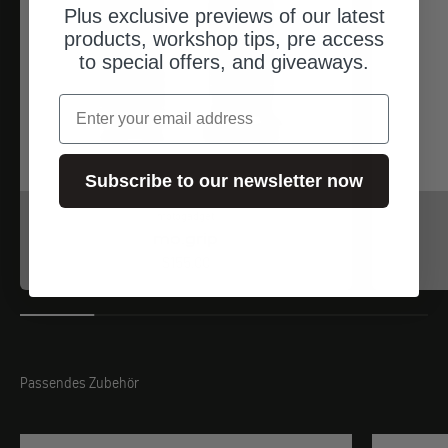
Plus exclusive previews of our latest
products, workshop tips, pre access
to special offers, and giveaways.
Email
Subscribe to our newsletter now
motogadget
mo.grip
Angebot
$155.00
Passendes Zubehör