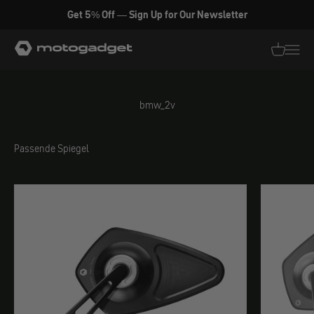
Zum Inhalt springen
Get 5% Off — Sign Up for Our Newsletter
motogadget GmbH
Translati
Transl
bmw_2v
Passende Spiegel