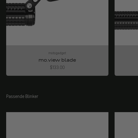
motogadget
mo.view blade
Angebot
$133.00
Passende Blinker