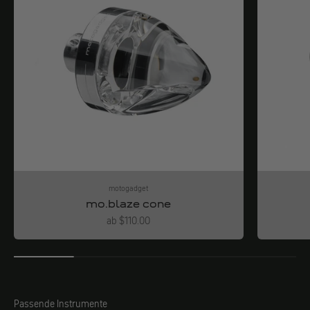
motogadget
mo.blaze cone
Angebot
ab $110.00
Passende Instrumente