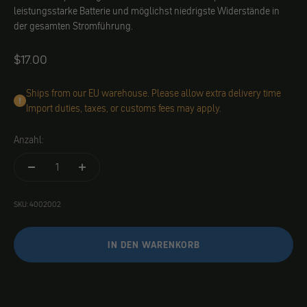
leistungsstarke Batterie und möglichst niedrigste Widerstände in
der gesamten Stromführung.
Angebot
$17.00
Ships from our EU warehouse. Please allow extra delivery time
Import duties, taxes, or customs fees may apply.
Anzahl:
SKU: 4002002
IN DEN WARENKORB