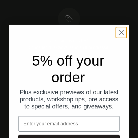
Versand aus den USA
Schneller, direkter Versand an Ihre Adresse.
5% off your
order
Gehe zu Element 1
Gehe zu Element 2
Gehe zu Element 3
Plus exclusive previews of our latest
products, workshop tips, pre access
Kundenbewertungen
to special offers, and giveaways.
Email
Gestern
Veiko K.