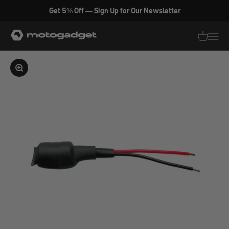
Zum Inhalt springen
Get 5% Off — Sign Up for Our Newsletter
motogadget GmbH
Translati
Transl
Bild vergrößern