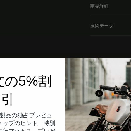
商品詳細
技術データ
文の5%割
引
製品の独占プレビュ
ョップのヒント、特別
先行アクセス、プレゼ