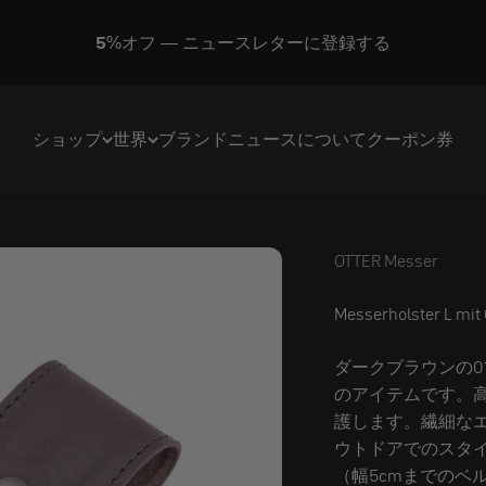
5%オフ — ニュースレターに登録する
ショップ
世界
ブランド
ニュース
について
クーポン券
OTTER Messer
OTTER Messer
Messerholster L mit 
ダークブラウンの0
のアイテムです。
護します。繊細な
ウトドアでのスタ
（幅5cmまでのベ