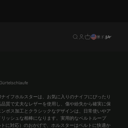
翻訳がありません: en.header.g
翻訳がありません: en.heade
翻訳がありません: en.hea
米ドル
JA
Gürtelschlaufe
1ナイフホルスターは、お気に入りのナイフにぴったり
高品質で丈夫なレザーを使用し、傷や紛失から確実に保
エンボス加工とクラシックなデザインは、日常使いやア
イリッシュな相棒になります。実用的なベルトループ
ルトに対応）のおかげで、ホルスターはベルトに快適か