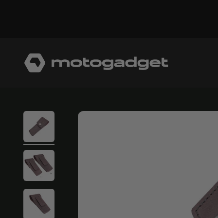
コンテンツへスキップ
モトガジェット社