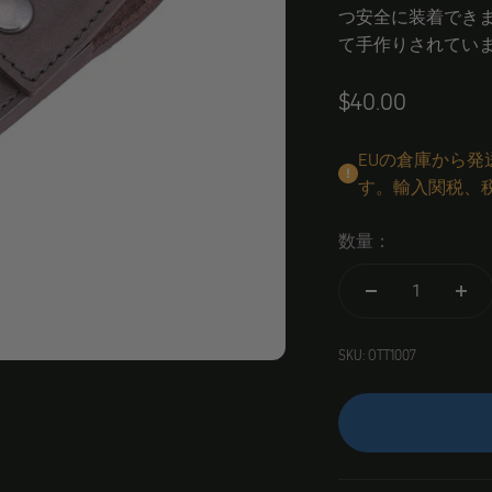
つ安全に装着でき
て手作りされています
Angebot
$40.00
EUの倉庫から
す。輸入関税、
数量：
SKU: OTT1007