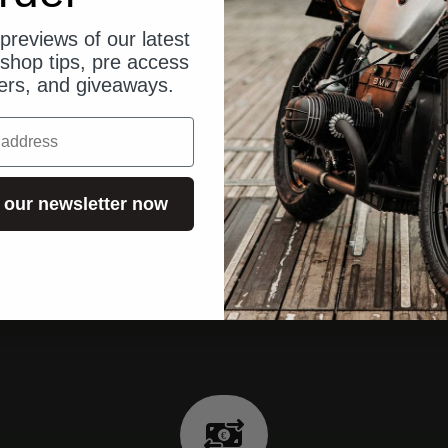
previews of our latest
shop tips, pre access
fers, and giveaways.
 our newsletter now