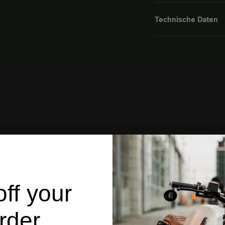
Technische Daten
ff your
rder