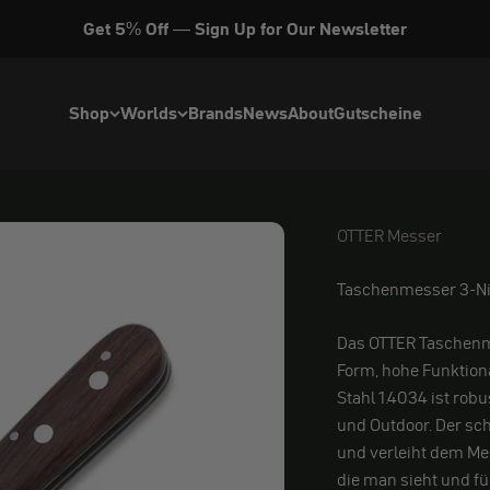
Get 5% Off — Sign Up for Our Newsletter
Shop
Worlds
Brands
News
About
Gutscheine
OTTER Messer
OTTER Messer
Taschenmesser 3-Ni
Das OTTER Taschenm
Form, hohe Funktiona
Stahl 1.4034 ist robu
und Outdoor. Der schl
und verleiht dem Mess
die man sieht und füh