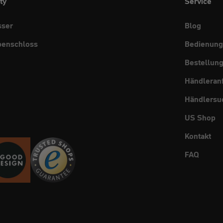
ty
Service
sser
Blog
benschloss
Bedienung
Bestellun
Händleran
Händlersu
US Shop
Kontakt
FAQ