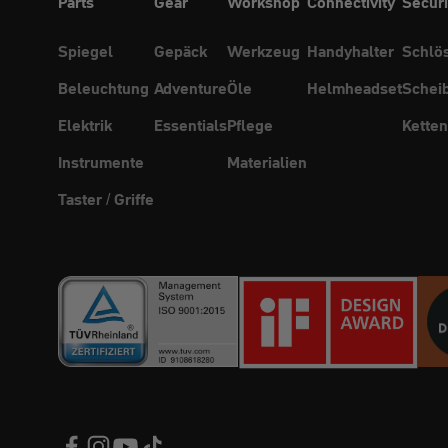
Parts
Gear
Workshop
Connectivity
Securi
Spiegel
Gepäck
Werkzeug
Handyhalter
Schlö
Beleuchtung
Adventure
Öle
Helmheadset
Schei
Elektrik
Essentials
Pflege
Ketten
Instrumente
Materialien
Taster / Griffe