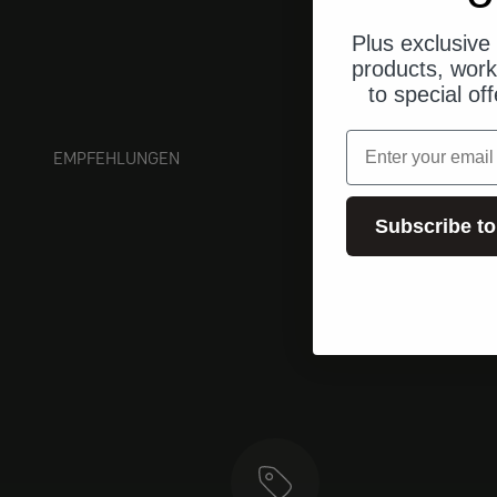
Plus exclusive 
products, work
to special of
Email
EMPFEHLUNGEN
Subscribe to