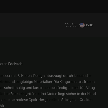
Translation missing: de.
Translation missing: 
Translation missing
USD
DE
eten Edelstahl
esser mit 3-Nieten-Design überzeugt durch klassische
lität und langlebige Materialien. Die Klinge aus rostfreiem
st, schnitthaltig und korrosionsbeständig – ideal für Alltag
ichte Edelstahlgriff mit drei Nieten liegt sicher in der Hand
er eine zeitlose Optik. Hergestellt in Solingen – Qualität,
lt.