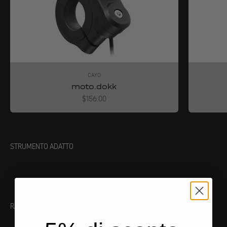
CAYO
moto.dokk
Angebot
$156.00
STRUMENTO ADATTO
RACCOMANDAZIONI