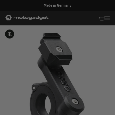
Zum Inhalt springen
Made in Germany
motogadget GmbH
Translati
Transl
Bild vergrößern