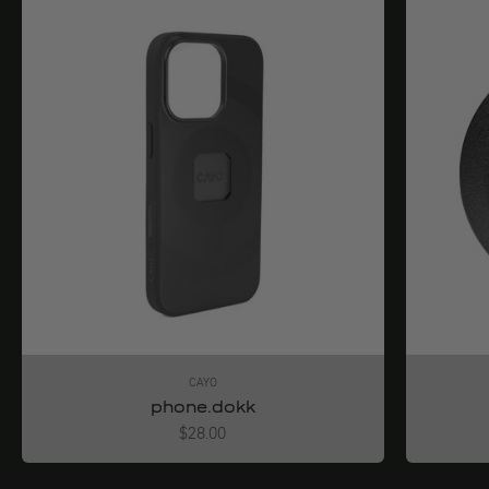
CAYO
phone.dokk
Angebot
$28.00