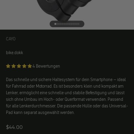
Gehe zu Element 1
Gehe zu Element 2
Gehe zu Element 3
Gehe zu Element 4
Gehe zu Element 5
Gehe zu Element 6
Gehe zu Element 7
Gehe zu Element 8
Gehe zu Element 9
Gehe zu Element 10
Gehe zu Element 11
Gehe zu Element 12
Gehe zu Element 13
Gehe zu Element 14
CAYO
CAYO
bike.dokk
4 Bewertungen
Das schnelle und sichere Haltesystem für dein Smartphone – ideal
für Fahrrad oder Motorrad. Es ist besonders klein und kompakt am
Lenker, ermöglicht eine schnelle und stabile Befestigung und lässt
sich ohne Umbau im Hoch- oder Querformat verwenden. Passend
für alle Lenkerdurchmesser. Die passende Hülle oder das Universal-
Pad kann separat ausgewählt werden.
Angebot
$44.00