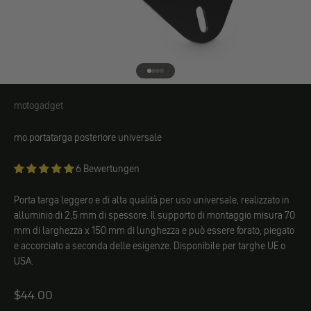
Vai all'elemento 1
Vai all'elemento 2
Vai all'elemento 3
Vai all'elemento 4
motogadget
motogadget
mo.portatarga posteriore universale
6 Bewertungen
Porta targa leggero e di alta qualità per uso universale, realizzato in
alluminio di 2,5 mm di spessore. Il supporto di montaggio misura 70
mm di larghezza x 150 mm di lunghezza e può essere forato, piegato
e accorciato a seconda delle esigenze. Disponibile per targhe UE o
USA.
Angebot
$44.00