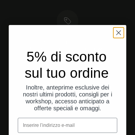
Spedizione dagli Stati Uniti
Spedizione rapida e diretta al tuo indirizzo.
5% di sconto
sul tuo ordine
Vai all'elemento 1
Vai all'elemento 2
Vai all'elemento 3
Inoltre, anteprime esclusive dei
nostri ultimi prodotti, consigli per i
workshop, accesso anticipato a
Valutazioni dei clienti
offerte speciali e omaggi.
e-mail
A
Anonimo