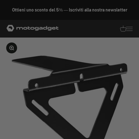
Vai al contenuto
Ottieni uno sconto del 5% — Iscriviti alla nostra newsletter
motogadget GmbH
Traduzion
Traduz
Ingrandire l'immagine