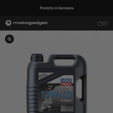
Vai al contenuto
Prodotto in Germania
motogadget GmbH
Traduzion
Traduz
Ingrandire l'immagine