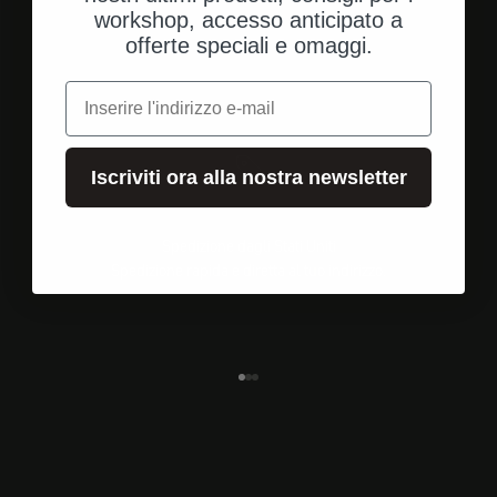
workshop, accesso anticipato a
offerte speciali e omaggi.
e-mail
Iscriviti ora alla nostra newsletter
Spedizione dagli Stati Uniti
Spedizione rapida e diretta al tuo indirizzo.
Vai all'elemento 1
Vai all'elemento 2
Vai all'elemento 3