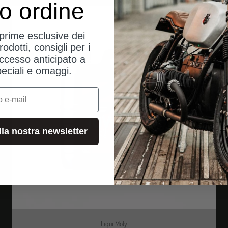
uo ordine
spedizioni dalla Germania
eprime esclusive dei
rodotti, consigli per i
ccesso anticipato a
peciali e omaggi.
alla nostra newsletter
Liqui Moly