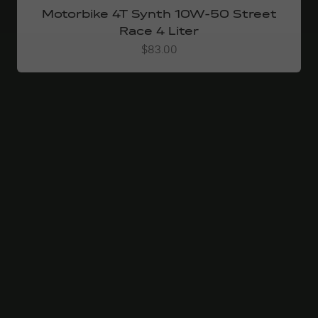
Motorbike 4T Synth 10W-50 Street
Race 4 Liter
Angebot
$83.00