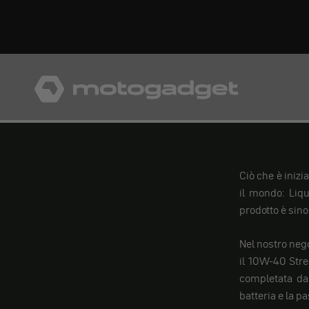
Vai al contenuto
motogadget GmbH
Ciò che è inizi
il mondo: Liq
prodotto è sin
Nel nostro nego
il 10W-40 Stree
completata da 
batteria e la p