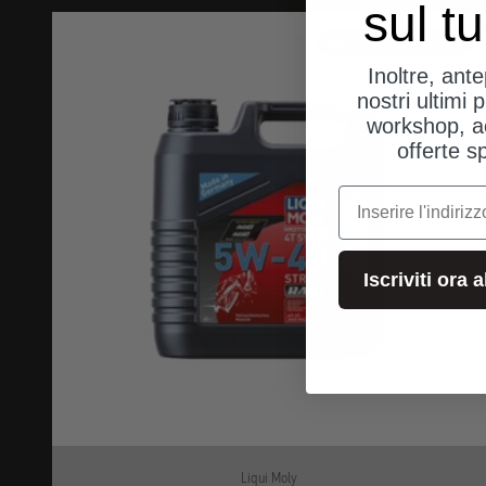
sul t
spedizioni dalla Germania
Inoltre, ant
nostri ultimi p
workshop, a
offerte s
e-mail
Iscriviti ora 
Liqui Moly