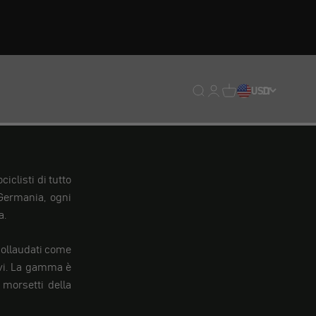
Traduzione mancante: en
Traduzione mancante:
Traduzione mancan
USD
IT
iclisti di tutto
Germania, ogni
a.
 collaudati come
tivi. La gamma è
 morsetti della