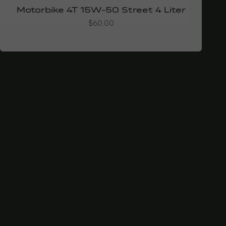
Motorbike 4T 15W-50 Street 4 Liter
Angebot
$60.00