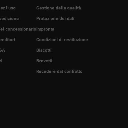
per l'uso
Gestione della qualità
pedizione
Protezione dei dati
del concessionario
Impronta
enditori
Condizioni di restituzione
SA
Biscotti
ci
Brevetti
Recedere dal contratto