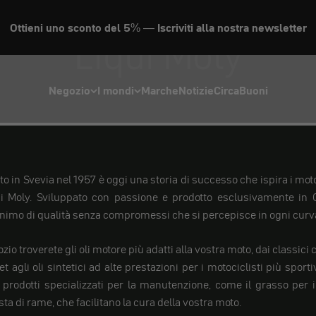
Ottieni uno sconto del 5% — Iscriviti alla nostra newsletter
Liqui Moly
Negozio
I mondi
Marche
Notizie
Circa
Buoni
ato in Svevia nel 1957 è oggi una storia di successo che ispira i motoc
ui Moly. Sviluppato con passione e prodotto esclusivamente in 
onimo di qualità senza compromessi che si percepisce in ogni curv
zio troverete gli oli motore più adatti alla vostra moto, dai classici
t agli oli sintetici ad alte prestazioni per i motociclisti più spor
prodotti specializzati per la manutenzione, come il grasso per i
asta di rame, che facilitano la cura della vostra moto.