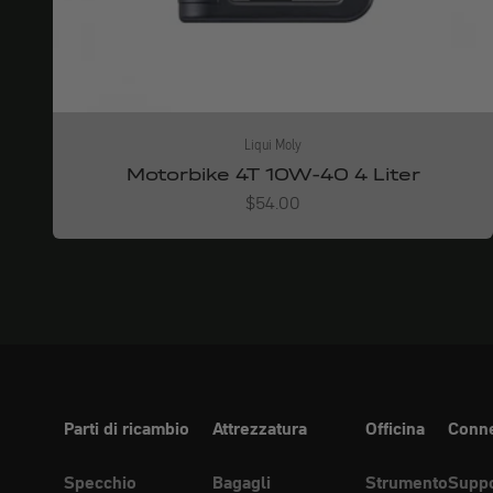
Liqui Moly
Motorbike 4T 10W-40 4 Liter
Angebot
$54.00
Parti di ricambio
Attrezzatura
Officina
Conne
Specchio
Bagagli
Strumento
Suppo