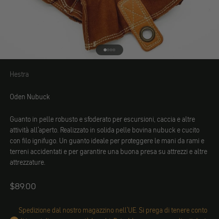
Vai all'elemento 1
Vai all'elemento 2
Vai all'elemento 3
Vai all'elemento 4
Hestra
Hestra
Oden Nubuck
Guanto in pelle robusto e sfoderato per escursioni, caccia e altre
attività all'aperto. Realizzato in solida pelle bovina nubuck e cucito
con filo ignifugo. Un guanto ideale per proteggere le mani da rami e
terreni accidentati e per garantire una buona presa su attrezzi e altre
attrezzature.
Angebot
$89.00
Spedizione dal nostro magazzino nell'UE. Si prega di tenere conto