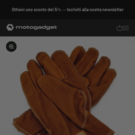
Vai al contenuto
Ottieni uno sconto del 5% — Iscriviti alla nostra newsletter
motogadget GmbH
Traduzion
Traduz
Ingrandire l'immagine