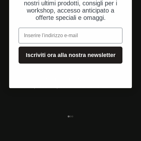
nostri ultimi prodotti, consigli per i
workshop, accesso anticipato a
offerte speciali e omaggi.
e-mail
Iscriviti ora alla nostra newsletter
Spedizione dagli Stati Uniti
Spedizione rapida e diretta al tuo indirizzo.
Vai all'elemento 1
Vai all'elemento 2
Vai all'elemento 3