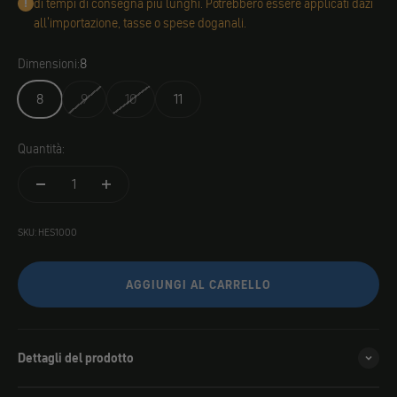
di tempi di consegna più lunghi. Potrebbero essere applicati dazi
all'importazione, tasse o spese doganali.
Dimensioni:
8
8
9
10
11
Quantità:
SKU: HES1000
AGGIUNGI AL CARRELLO
Dettagli del prodotto