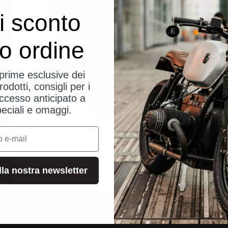
i sconto
uo ordine
eprime esclusive dei
rodotti, consigli per i
ccesso anticipato a
peciali e omaggi.
Hestra
Oden Nubuck
alla nostra newsletter
Angebot
$89.00