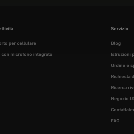
ttività
Servizio
rto per cellulare
Blog
e con microfono integrato
Istruzioni 
Ordine e s
Richiesta 
Ricerca riv
Negozio U
Contattate
FAQ