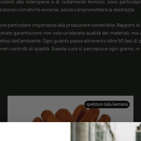
stenti alle intemperie e di isolamento termico, sono particolar
ondizioni climatiche avverse, senza compromettere la destrezza.
sce particolare importanza alla produzione sostenibile. Rapporti d
ionate garantiscono non solo un'elevata qualità dei materiali, ma
ettosi dell'ambiente. Ogni guanto passa attraverso oltre 50 fasi di
veri controlli di qualità. Questa cura si percepisce ogni giorno, in
spedizioni dalla Germania