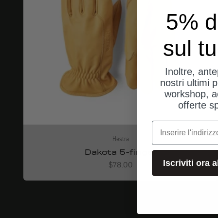
5% d
sul t
Inoltre, ant
nostri ultimi p
workshop, a
offerte s
e-mail
Hestra
Dakota 5-finger
Iscriviti ora 
Angebot
$78.00