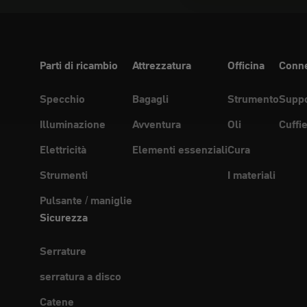
Parti di ricambio
Attrezzatura
Officina
Conne
Specchio
Bagagli
Strumento
Suppo
Illuminazione
Avventura
Oli
Cuffi
Elettricità
Elementi essenziali
Cura
Strumenti
I materiali
Pulsante / maniglie
Sicurezza
Serrature
serratura a disco
Catene