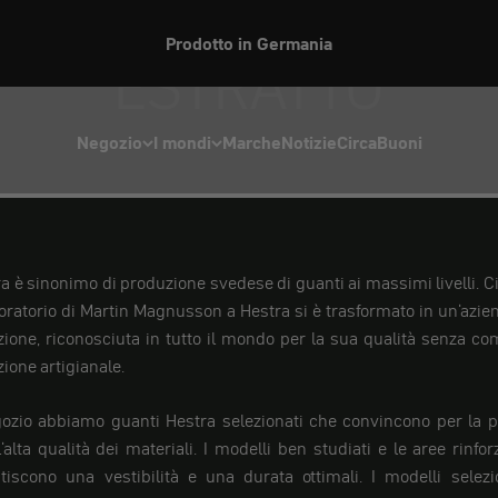
Prodotto in Germania
ESTRATTO
Negozio
I mondi
Marche
Notizie
Circa
Buoni
a è sinonimo di produzione svedese di guanti ai massimi livelli. Ci
boratorio di Martin Magnusson a Hestra si è trasformato in un'azien
ione, riconosciuta in tutto il mondo per la sua qualità senza c
zione artigianale.
ozio abbiamo guanti Hestra selezionati che convincono per la p
'alta qualità dei materiali. I modelli ben studiati e le aree rinfo
iscono una vestibilità e una durata ottimali. I modelli selezio