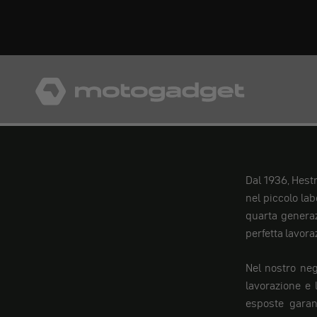
Vai al contenuto
motogadget GmbH
Dal 1936, Hestr
nel piccolo la
quarta generaz
perfetta lavora
Nel nostro neg
lavorazione e l
esposte garant