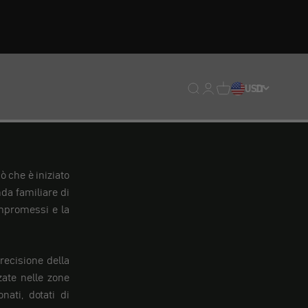
Traduzione mancante: en
Traduzione mancante:
Traduzione mancan
USD
IT
ò che è iniziato
da familiare di
ompromessi e la
recisione della
rzate nelle zone
nati, dotati di