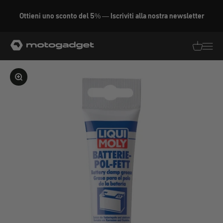
Vai al contenuto
Ottieni uno sconto del 5% — Iscriviti alla nostra newsletter
motogadget GmbH
Traduzion
Traduz
Ingrandire l'immagine