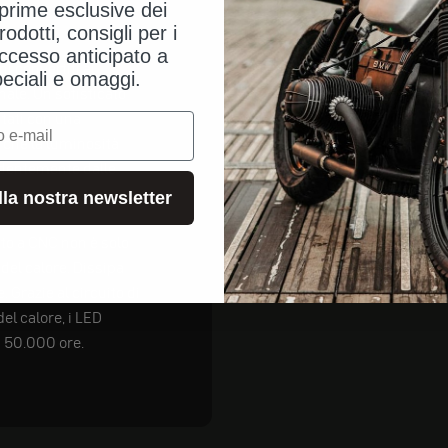
eprime esclusive dei
rodotti, consigli per i
ccesso anticipato a
ni convertiti al
peciali e omaggi.
ale. Un sofisticato
ntati con una
 che la luminosità
ndentemente dalle
alla nostra newsletter
ato a CNC non è solo
del calore. Dissipa
 Grazie al circuito di
el calore, i LED
 50.000 ore.