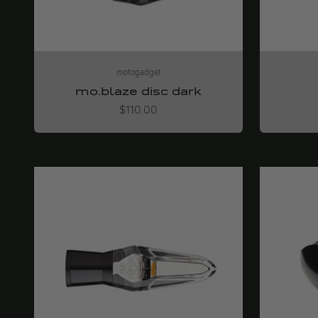
motogadget
mo.blaze disc dark
Angebot
$110.00