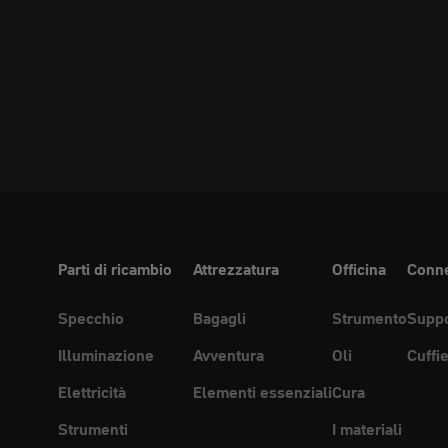
Parti di ricambio
Attrezzatura
Officina
Conne
Specchio
Bagagli
Strumento
Suppo
Illuminazione
Avventura
Oli
Cuffi
Elettricità
Elementi essenziali
Cura
Strumenti
I materiali