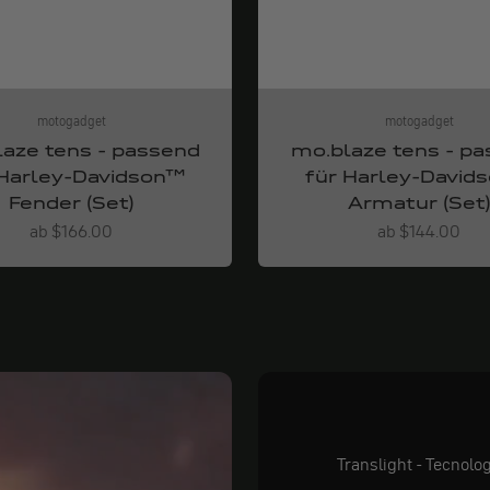
motogadget
motogadget
aze tens - passend
mo.blaze tens - p
 Harley-Davidson™
für Harley-David
Fender (Set)
Armatur (Set
Angebot
Angebot
ab $166.00
ab $144.00
Translight - Tecnolo