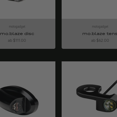
motogadget
motogadget
mo.blaze disc
mo.blaze ten
Angebot
Angebot
ab $111.00
ab $62.00