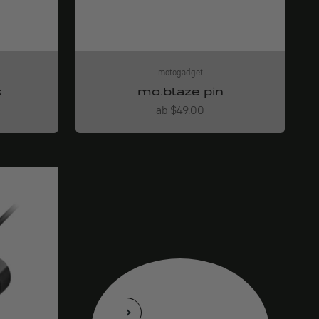
motogadget
s
mo.blaze pin
Angebot
ab $49.00
Accessori per
l'illuminazione