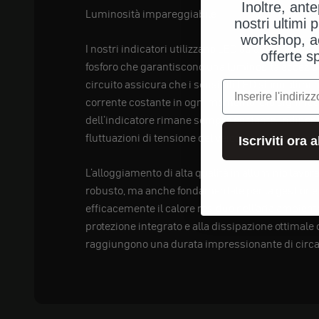
Inoltre, ant
Luminosità impareggiabile
nostri ultimi p
workshop, a
I nostri indicatori utilizzano LED ad alte prestazio
offerte s
fosforo che garantiscono una luminosità eccezion
circuito assicura che i sensibili LED siano alime
e-mail
corrente costante in ogni momento. Ciò significa
dell'indicatore rimane sempre costante, indipe
fluttuazioni di tensione del veicolo.
Iscriviti ora 
L'alloggiamento di alta qualità in alluminio lavor
robusto, ma anche fondamentale per la gestione 
efficacemente il calore residuo nell'aria ambiente.
protezione integrato e alla dissipazione ottimale d
raggiungono una durata impressionante di circa