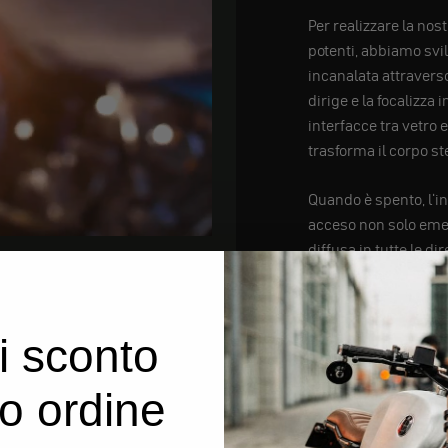
Per realizzare la nos
potenti, abbiamo svi
incanalata attraverso
dirige e la focalizza 
interfacce tra vetro 
trasforma il corpo st
Quando è spento, l'i
acceso non solo emet
diffusa in tutte le d
e sicurezza.
i sconto
uo ordine