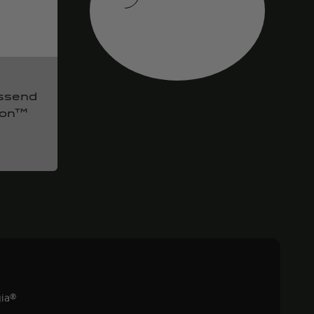
Indietro
assend
son™
)
gia®