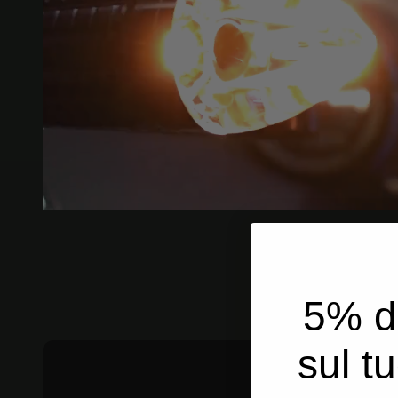
5% d
sul t