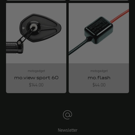
motogadget
motogadget
mo.view sport 60
mo.flash
Angebot
Angebot
$144.00
$44.00
Newsletter