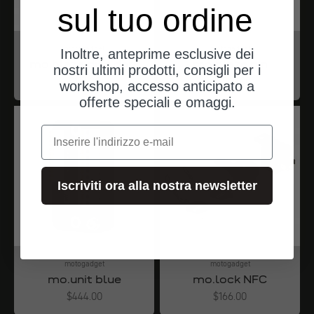
sul tuo ordine
motogadget
motogadget
Inoltre, anteprime esclusive dei
mo.blaze disc dark
mo.blaze pin
nostri ultimi prodotti, consigli per i
Angebot
Angebot
$110.00
ab $49.00
workshop, accesso anticipato a
offerte speciali e omaggi.
e-mail
Iscriviti ora alla nostra newsletter
motogadget
motogadget
mo.unit blue
mo.lock NFC
Angebot
Angebot
$444.00
$166.00