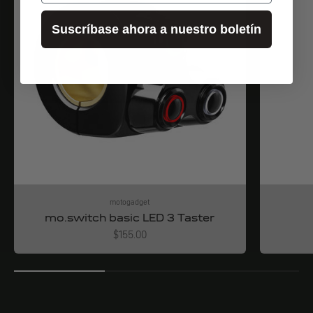
Suscríbase ahora a nuestro boletín
motogadget
mo.switch basic LED 3 Taster
Angebot
$155.00