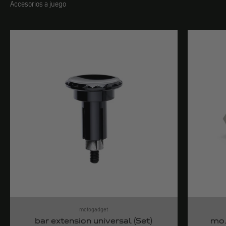
Accesorios a juego
motogadget
bar extension universal (Set)
mo.