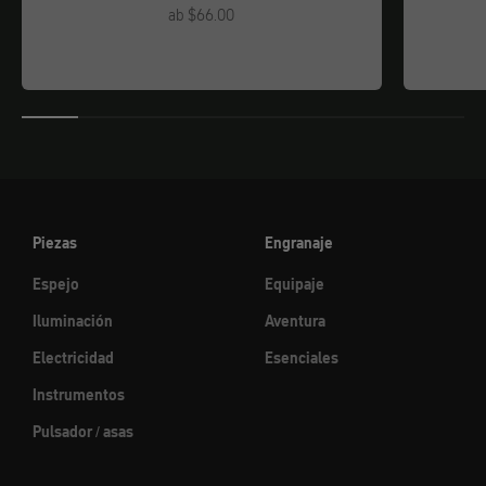
Angebot
ab $66.00
Piezas
Engranaje
Espejo
Equipaje
Iluminación
Aventura
Electricidad
Esenciales
Instrumentos
Pulsador / asas