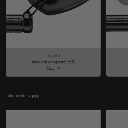
motogadget
mo.view sport 60
Angebot
$144.00
Intermitentes a juego