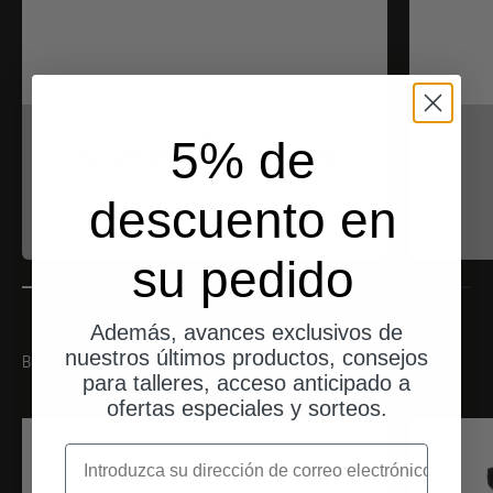
motogadget
5% de
mo.unit distribuidor de tierra
Angebot
$44.00
descuento en
su pedido
Además, avances exclusivos de
nuestros últimos productos, consejos
Botones y tiradores a juego
para talleres, acceso anticipado a
ofertas especiales y sorteos.
correo electrónico