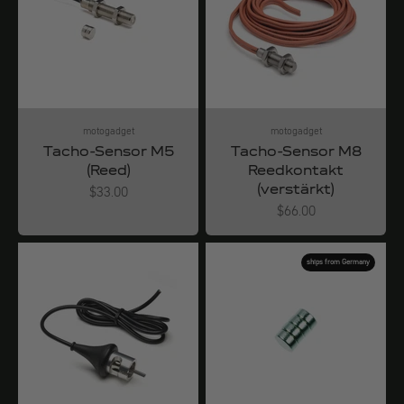
motogadget
motogadget
Tacho-Sensor M5
Tacho-Sensor M8
(Reed)
Reedkontakt
(verstärkt)
Angebot
$33.00
Angebot
$66.00
ships from Germany