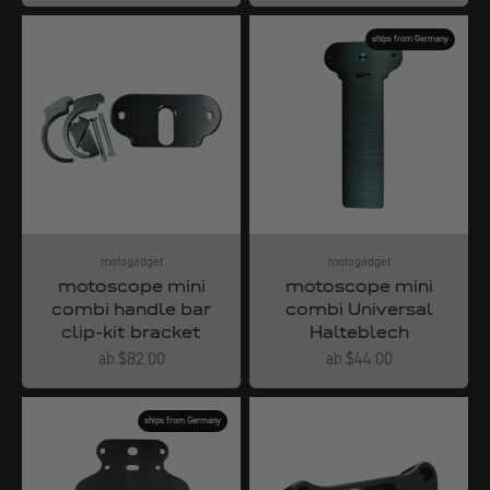
ships from Germany
motogadget
motogadget
motoscope mini
motoscope mini
combi handle bar
combi Universal
clip-kit bracket
Halteblech
Angebot
Angebot
ab $82.00
ab $44.00
ships from Germany