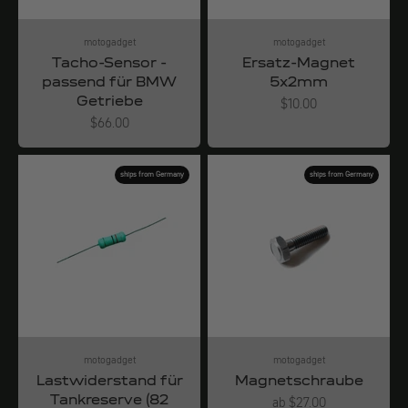
motogadget
motogadget
Tacho-Sensor -
Ersatz-Magnet
passend für BMW
5x2mm
Getriebe
Angebot
$10.00
Angebot
$66.00
ships from Germany
ships from Germany
motogadget
motogadget
Lastwiderstand für
Magnetschraube
Tankreserve (82
Angebot
ab $27.00