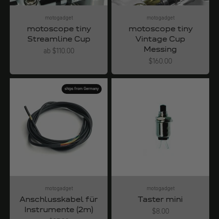
motogadget
motogadget
motoscope tiny
motoscope tiny
Streamline Cup
Vintage Cup
Messing
Angebot
ab $110.00
Angebot
$160.00
ships from Germany
motogadget
motogadget
Anschlusskabel für
Taster mini
Instrumente (2m)
Angebot
$8.00