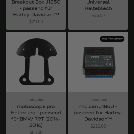
Breakout Box J1850
Universal
- passend für
Halteblech
Harley-Davidson™
Angebot
$45.00
Angebot
$211.00
ships from Germany
motogadget
motogadget
motoscope pro
mo.can J1850 -
Halterung - passend
passend für Harley-
für BMW R9T (2014-
Davidson™
2016)
Angebot
$222.00
Angebot
$55.00