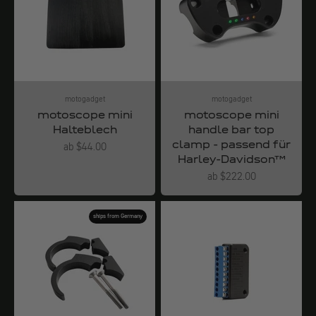
motogadget
motogadget
motoscope mini
motoscope mini
Halteblech
handle bar top
clamp - passend für
Angebot
ab $44.00
Harley-Davidson™
Angebot
ab $222.00
ships from Germany