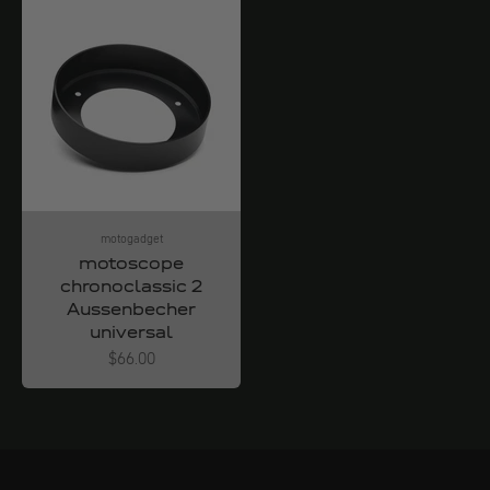
motogadget
motoscope
chronoclassic 2
Aussenbecher
universal
Angebot
$66.00