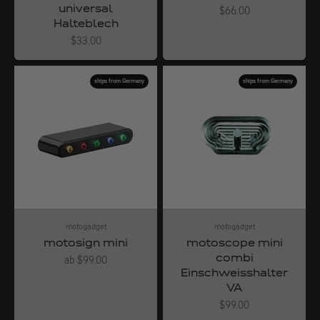
universal
Angebot
$66.00
Halteblech
Angebot
$33.00
ships from Germany
ships from Germany
motogadget
motogadget
motosign mini
motoscope mini
combi
Angebot
ab $99.00
Einschweisshalter
VA
Angebot
$99.00