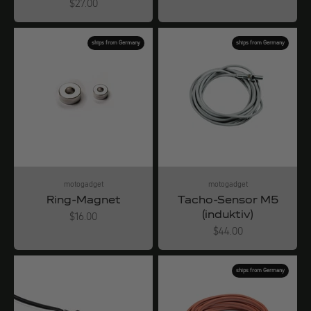
Angebot
$27.00
ships from Germany
ships from Germany
motogadget
motogadget
Ring-Magnet
Tacho-Sensor M5
(induktiv)
Angebot
$16.00
Angebot
$44.00
ships from Germany