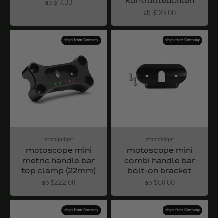
Kontrollleuchten
Angebot
ab $17.00
Angebot
ab $133.00
ships from Germany
ships from Germany
motogadget
motogadget
motoscope mini
motoscope mini
metric handle bar
combi handle bar
top clamp (22mm)
bolt-on bracket
Angebot
Angebot
ab $222.00
ab $50.00
ships from Germany
ships from Germany