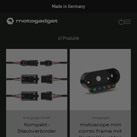
Zum Inhalt springen
Welcome to our U.S. Store
Zubehör Instrumente
motogadget GmbH
Translati
Transl
41 Produkte
motogadget GmbH
motogadget
Kompakt-
motoscope mini
Steckverbinder
combi frame mit