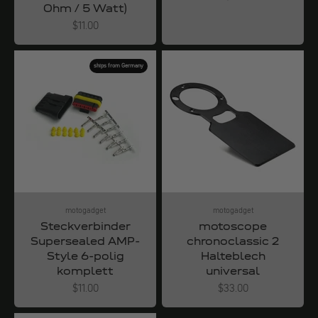
Ohm / 5 Watt)
Angebot
$11.00
ships from Germany
motogadget
motogadget
Steckverbinder
motoscope
Supersealed AMP-
chronoclassic 2
Style 6-polig
Halteblech
komplett
universal
Angebot
Angebot
$11.00
$33.00