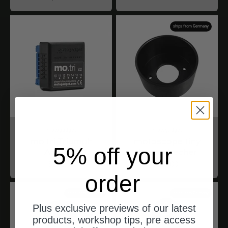
ships from Germany
motogadget
motogadget
mo.tri Triumph
motoscope tiny
5% off your
Adapter
Aussenbecher
Angebot
Angebot
$222.00
$55.00
order
ships from Germany
ships from Germany
Plus exclusive previews of our latest
products, workshop tips, pre access