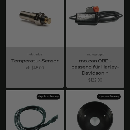
motogadget
motogadget
Temperatur-Sensor
mo.can OBD -
passend für Harley-
Angebot
ab $45.00
Davidson™
Angebot
$122.00
ships from Germany
ships from Germany