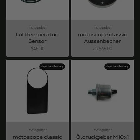
motogadget
motogadget
Lufttemperatur-
motoscope classic
Sensor
Aussenbecher
Angebot
Angebot
$45.00
ab $66.00
ships from Germany
ships from Germany
motogadget
motogadget
motoscope classic
Öldruckgeber M10x1