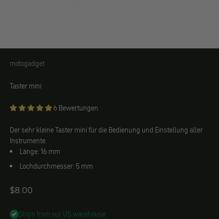
motogadget
motogadget
Taster mini
6 Bewertungen
Der sehr kleine Taster mini für die Bedienung und Einstellung aller
Instrumente.
Länge: 16 mm
Lochdurchmesser: 5 mm
Angebot
$8.00
Ships from our US warehouse