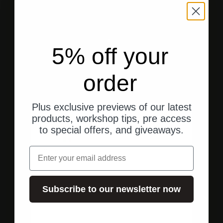
Gehe zu Element 1
Gehe zu Element 2
Gehe zu Element 3
5% off your
order
Kundenbewertungen
Plus exclusive previews of our latest
vor 10 Monaten
products, workshop tips, pre access
to special offers, and giveaways.
alfonso c.
Email
Ottimo
War
Ottimo
War
Subscribe to our newsletter now