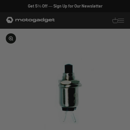
Zum Inhalt springen
Get 5% Off — Sign Up for Our Newsletter
motogadget GmbH
Translati
Transl
Bild vergrößern