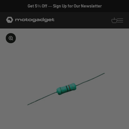
Zum Inhalt springen
Get 5% Off — Sign Up for Our Newsletter
motogadget GmbH
Translati
Transl
Bild vergrößern