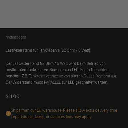
motogadget
motogadget
Lastwiderstand für Tankreserve (82 Ohm / 5 Watt)
Der Lastwiderstand 82 Ohm / 5 Watt wird beim Betrieb von
bestimmten Tankreserve-Sensoren an LED-Kontrollleuchten
benötigt. Z.B. Tankreserveanzeige von älteren Ducati, Yamaha u.a.
Der Widerstand muss PARALLEL zur LED geschaltet werden.
Angebot
$11.00
Ships from our EU warehouse. Please allow extra delivery time
Import duties, taxes, or customs fees may apply.