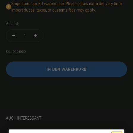
Ships from our EU warehouse. Please allow extra delivery time
Import duties, taxes, or customs fees may apply.
Anzahl:
SKU: 9001020
IN DEN WARENKORB
AUCH INTERESSANT