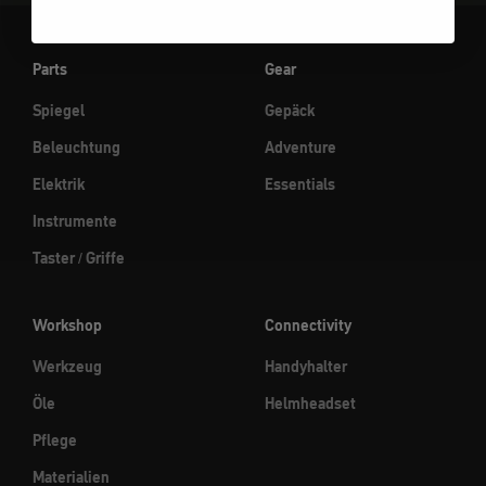
Parts
Gear
Spiegel
Gepäck
Beleuchtung
Adventure
Elektrik
Essentials
Instrumente
Taster / Griffe
Workshop
Connectivity
Werkzeug
Handyhalter
Öle
Helmheadset
Pflege
Materialien