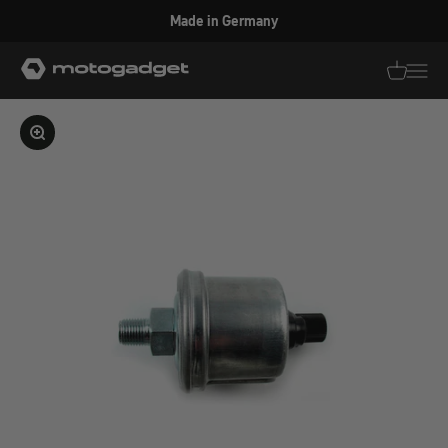
Zum Inhalt springen
Made in Germany
motogadget GmbH
Translati
Transl
Bild vergrößern