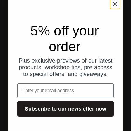
5% off your
order
Plus exclusive previews of our latest
Versand aus den USA
products, workshop tips, pre access
Schneller, direkter Versand an Ihre Adresse.
to special offers, and giveaways.
Email
Gehe zu Element 1
Gehe zu Element 2
Gehe zu Element 3
Subscribe to our newsletter now