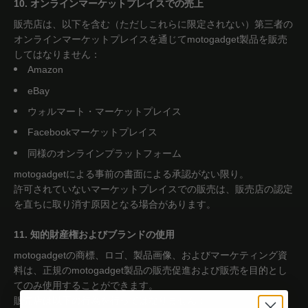
10. オンラインマーケットプレイスでの売上
販売店は、以下を含む（ただしこれらに限定されない）第三者の
オンラインマーケットプレイスを通じてmotogadget製品を販売
してはなりません：
Amazon
eBay
ウォルマート・マーケットプレイス
Facebookマーケットプレイス
同様のオンラインプラットフォーム
motogadgetによる事前の書面による承認がない限り。
許可されていないマーケットプレイスでの販売は、販売店の認定
を直ちに取り消す原因となる場合があります。
11. 知的財産権およびブランドの使用
motogadgetの商標、ロゴ、製品画像、およびマーケティング資
料は、正規のmotogadget製品の販売促進および販売を目的とし
てのみ使用することができます。
販売店は以下の行為を行ってはなりません：