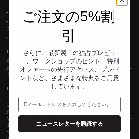
ブランディングやマーケティング資料を修正する
・
ご注文の5%割
motogadgetというブランド名を含むドメイン名を登録する
motogadgetを装ったソーシャルメディアアカウントを作成す
る
引
motogadgetまたは同社の公式支店であると偽って名乗る
さらに、最新製品の独占プレビュ
12. 製品の表示
ー、ワークショップのヒント、特別
販売店は、motogadget製品を正確に紹介しなければならず、製
品の仕様、機能、または性能に関して、許可されていない主張を
オファーへの先行アクセス、プレゼ
行ってはなりません。
ントなど、さまざまな特典をご用意
しています。
13. 取り付けと車両の適合性
motogadget製品は、資格を持つ技術者による取り付けを前提と
電子メール
しています。
販売店は、motogadget製品を販売または取り付ける前に、適切
な取り付け手順を遵守し、車両との適合性を確認する責任を負い
ニュースレターを購読する
ます。
motogadgetは、以下の事由に起因する損害、不具合、または故
障について責任を負いません：