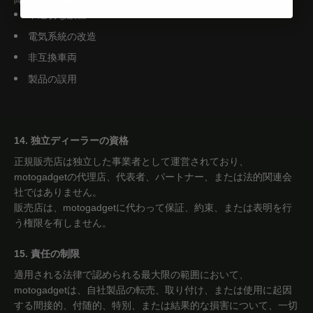
不適切な設置
電気系統の改造
非互換車両
製品の誤用
14. 独立ディーラーの資格
正規販売店は独立した事業者として運営されており、
motogadgetの代理店、代表者、パートナー、または法的関連会
社ではありません。
販売店は、motogadgetに代わって保証、約束、または表明を行
う権限を有しません。
15. 責任の制限
適用される法律で認められる最大限の範囲において、
motogadgetは、自社製品の転売、取り付け、または使用に起因
する間接的、付随的、特別、または結果的な損害について、一切