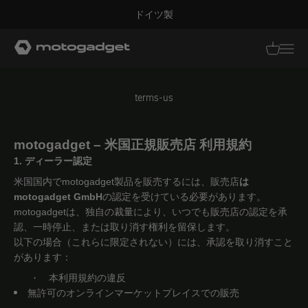
コンテンツへスキップ
ドイツ製
モトガジェット社
翻訳がありませ
翻訳があり
terms-us
motogadget – 米国正規販売店 利用規約
1. ディーラー認定
米国国内でmotogadget製品を販売するには、販売店
は
motogadget GmbH
の認定を受けている必要があります。
motogadgetは、独自の裁量により、いつでも販売店の認定を承
認、一時停止、または取り消す権利を留保します。
以下の場合（これらに限定されない）には、承認を取り消すこと
があります：
本利用規約の違反
・
無許可のオンラインマーケットプレイスでの販売