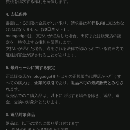
費税を請求する権利を留保します。
4. 支払条件
書面による別段の合意がない限り、請求書は
30日以内に
支払わな
ければなりません
（30日ネット）
。
motogadgetは、支払いが遅延した場合、出荷または販売店の認
定を一時停止する権利を留保します。
支払いが遅れた場合、適用される法律で認められている範囲内で
遅延損害金が課されることがあります。
5. 最終セールに関する規定
正規販売店がmotogadgetまたはその正規販売代理店から行うす
べての購入は、
企業間取引
であり
、返品不可の最終販売とみなさ
れます
。
販売店でのご購入品は、以下に明記する場合を除き、返品、返
金、交換の対象外となります。
6. 返品対象商品
返品は、以下の場合に限り受け付けます：
保証の対象となる製造上の欠陥