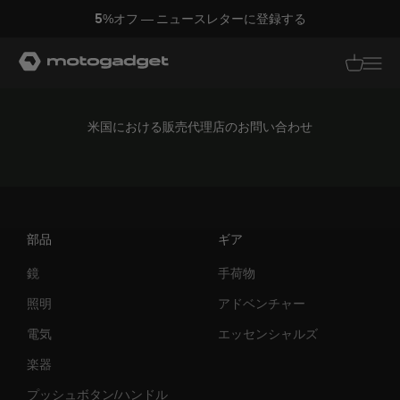
コンテンツへスキップ
5%オフ — ニュースレターに登録する
モトガジェット社
翻訳がありませ
翻訳があり
米国における販売代理店のお問い合わせ
部品
ギア
鏡
手荷物
照明
アドベンチャー
電気
エッセンシャルズ
楽器
プッシュボタン/ハンドル