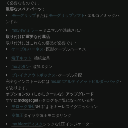
て必要なものです。
重要なスペアパーツ：
モーグリップ
または
モーグリップソフト
- エルゴノミックハ
ンドル
mo.view ミラー
– ミニマルで洗練された
取り付けに重要な付属品
取り付けにはこれらの部品が必要です：
ケーブルハーネス
- 既製ケーブルハーネス
端子キット
- 接続金具
mo.ボタン
- 追加ボタン
ブレイクアウトボックス
- ケーブル分配
完全なインストールには
mo.unitアルティメットビルダーパック
-
があります。
オプションの（しかしクールな）アップグレード
すでに
motogadget
カタログをご覧になっている方：
モロックNFC
NFCによるキーレスイグニッション
空気圧
タイヤ空気圧モニタリング
mo.blazeディスク
シックなLEDインジケーター