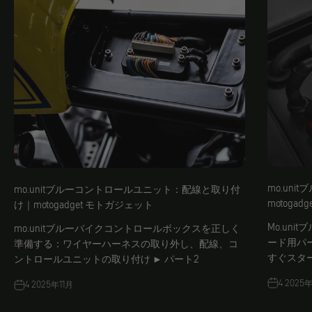
mo.un
mo.unitブルーコントロールユニット：配線と取り付
motoga
け｜motogadget モトガジェット
Mo.un
mo.unitブルーバイクコントロールボックスを正しく
ード用パ
準備する：ワイヤーハーネスの取り外し、配線、コ
すぐスタ
ントロールユニットの取り付け ► パート2
4 2025年
4 2025年11月