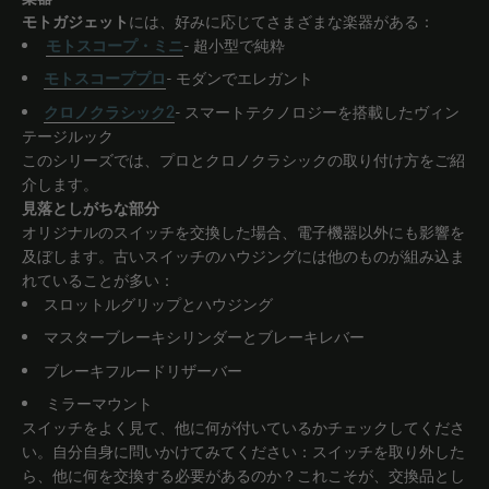
モトガジェット
には、好みに応じてさまざまな楽器がある：
モトスコープ・ミニ
- 超小型で純粋
モトスコーププロ
- モダンでエレガント
クロノクラシック2
- スマートテクノロジーを搭載したヴィン
テージルック
このシリーズでは、プロとクロノクラシックの取り付け方をご紹
介します。
見落としがちな部分
オリジナルのスイッチを交換した場合、電子機器以外にも影響を
及ぼします。古いスイッチのハウジングには他のものが組み込ま
れていることが多い：
スロットルグリップとハウジング
マスターブレーキシリンダーとブレーキレバー
ブレーキフルードリザーバー
ミラーマウント
スイッチをよく見て、他に何が付いているかチェックしてくださ
い。自分自身に問いかけてみてください：スイッチを取り外した
ら、他に何を交換する必要があるのか？これこそが、交換品とし