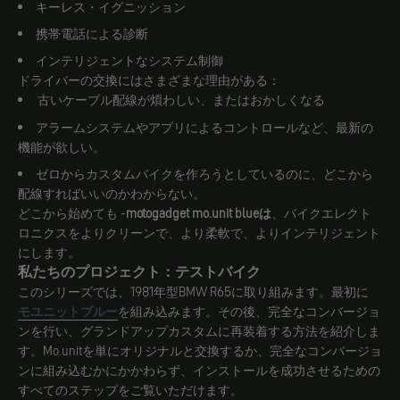
キーレス・イグニッション
携帯電話による診断
インテリジェントなシステム制御
ドライバーの交換にはさまざまな理由がある：
古いケーブル配線が煩わしい、またはおかしくなる
アラームシステムやアプリによるコントロールなど、最新の
機能が欲しい。
ゼロからカスタムバイクを作ろうとしているのに、どこから
配線すればいいのかわからない。
どこから始めても -
motogadget mo.unit blueは
、バイクエレクト
ロニクスをよりクリーンで、より柔軟で、よりインテリジェント
にします。
私たちのプロジェクト：テストバイク
このシリーズでは、1981年型BMW R65に取り組みます。最初に
モユニットブルー
を組み込みます。その後、完全なコンバージョ
ンを行い、グランドアップカスタムに再装着する方法を紹介しま
す。Mo.unitを単にオリジナルと交換するか、完全なコンバージョ
ンに組み込むかにかかわらず、インストールを成功させるための
すべてのステップをご覧いただけます。