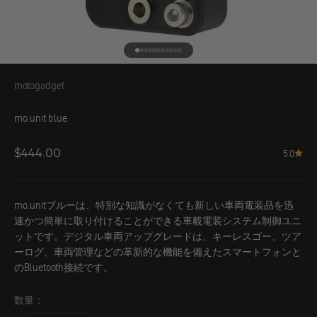
エレメント1へ
エレメント2へ
エレメント3へ
エレメント4へ
エレメント5へ
エレメント6へ
エレメント7へ
エレメント8へ
エレメント9へ
エレメント10へ
エレメント11へ
motogadget
mo.unit blue
Angebot
$444.00
5.0
mo.unitブルーは、特別な知識がなくても新しい車両電装品を迅
速かつ簡単に取り付けることができる車載電装システム制御ユニ
ットです。デジタル車両アップグレードは、キーレスゴー、ツア
ーログ、車両管理などの革新的な機能を備えたスマートフォンと
のBluetooth接続です。
数量：