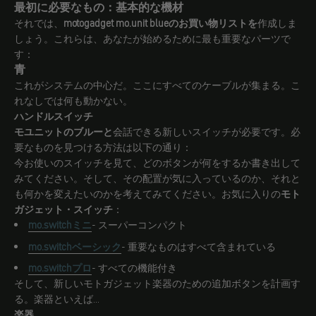
最初に必要なもの：基本的な機材
それでは、
motogadget mo.unit blueのお買い物リストを
作成しま
しょう。これらは、あなたが始めるために最も重要なパーツで
す：
青
これがシステムの中心だ。ここにすべてのケーブルが集まる。こ
れなしでは何も動かない。
ハンドルスイッチ
モユニットのブルーと
会話できる新しいスイッチが必要です。必
要なものを見つける方法は以下の通り：
今お使いのスイッチを見て、どのボタンが何をするか書き出して
みてください。そして、その配置が気に入っているのか、それと
も何かを変えたいのかを考えてみてください。お気に入りの
モト
ガジェット・スイッチ
：
mo.switchミニ
- スーパーコンパクト
mo.switchベーシック
- 重要なものはすべて含まれている
mo.switchプロ
- すべての機能付き
そして、新しいモトガジェット楽器のための追加ボタンを計画す
る。楽器といえば...
楽器