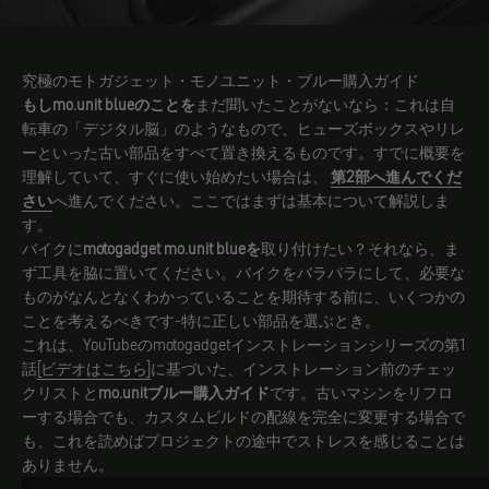
究極のモトガジェット・モノユニット・ブルー購入ガイド
もしmo.unit blueのことを
まだ聞いたことがないなら：これは自
転車の「デジタル脳」のようなもので、ヒューズボックスやリレ
ーといった古い部品をすべて置き換えるものです。すでに概要を
理解していて、すぐに使い始めたい場合は、
第2部へ進んでくだ
さい
へ進んでください。ここではまずは基本について解説しま
す。
バイクに
motogadget mo.unit blueを
取り付けたい？それなら、ま
ず工具を脇に置いてください。バイクをバラバラにして、必要な
ものがなんとなくわかっていることを期待する前に、いくつかの
ことを考えるべきです-特に正しい部品を選ぶとき。
これは、YouTubeのmotogadgetインストレーションシリーズの第1
話
[ビデオはこちら]
に基づいた、インストレーション前のチェッ
クリストと
mo.unitブルー購入ガイド
です。古いマシンをリフロ
ーする場合でも、カスタムビルドの配線を完全に変更する場合で
も、これを読めばプロジェクトの途中でストレスを感じることは
ありません。