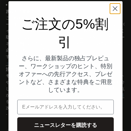
mo.view ミラー
：ミニマルで極めてすっきりとしたデザイン
次はどうする？
この
motogadget mo.unitブルーインストールガイドは
、インスト
ご注文の5%割
ール前に知っておくべき最も重要なことをカバーしています。バ
イクはそれぞれ異なりますが、ここでは一般的なポイントを多く
取り上げるようにします。次のビデオでは、現在のワイヤーハー
引
ネスを理解する方法、バイクの電気レイアウトを認識する方法、
必要な工具について説明します。
すべての作業をご覧になりたいですか？
今すぐインストレーシ
さらに、最新製品の独占プレビュ
ョン・シリーズのパート1を見る
.
ー、ワークショップのヒント、特別
注目
オファーへの先行アクセス、プレゼ
モトガジェット
は
インスタグラム
および
TikTok
で、簡単なヒント
ントなど、さまざまな特典をご用意
やフィッティングのインスピレーション、製品の特徴などを紹介
しています。また、特定のパーツやディテールについて不明な点
しています。
がある場合は、ウェブサイトをご覧ください。
詳細なPDF説明書
をご覧いただけます。
電子メール
次回まで、楽しんでヤッてください。
- ジェイコブ・ボルドリー、motogadget誌に寄稿
ニュースレターを購読する