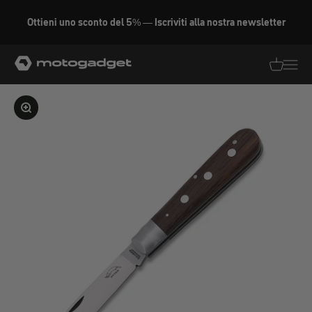
Vai al contenuto
Ottieni uno sconto del 5% — Iscriviti alla nostra newsletter
motogadget GmbH
Traduzion
Traduz
Ingrandire l'immagine