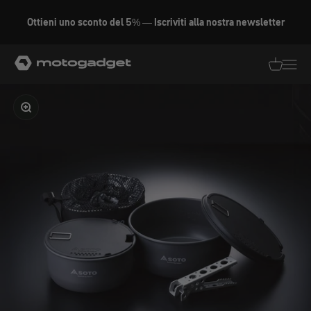
Vai al contenuto
Ottieni uno sconto del 5% — Iscriviti alla nostra newsletter
motogadget GmbH
Traduzion
Traduz
Ingrandire l'immagine