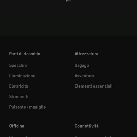
Vai all'elemento 1
Vai all'elemento 2
Vai all'elemento 3
Parti di ricambio
Attrezzatura
Specchio
Bagagli
Illuminazione
Avventura
Elettricità
Elementi essenziali
Strumenti
Pulsante / maniglie
Officina
Connettività