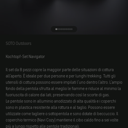
Vai all'elemento 1
Vai all'elemento 2
Vai all'elemento 3
Vai all'elemento 4
Vai all'elemento 5
Vai all'elemento 6
Vai all'elemento 7
Vai all'elemento 8
Vai all'elemento 9
Vai all'elemento 10
SOTO Outdoors
SOTO Outdoors
Kochtopf-Set Navigator
Il set da 8 pezzi copre la maggior parte delle situazioni di cottura
all'aperto. È ideale per due persone e per lunghi trekking. Tutti gli
utensili di cottura possono essere impilati l'uno dentro l'altro. L'ampio
fondo della pentola sfrutta al meglio le fiamme e riduce al minimo la
fuoriuscita di calore dai lati, preservando così le scorte di gas.
Le pentole sono in alluminio anodizzato di alta qualità e i coperchi
sono in plastica resistente alla rottura e al taglio. Possono essere
utilizzate come tagliere o sottopentola e sono dotate di beccuccio. Il
coperchio termico (Navi Cozy) mantiene il cibo caldo fino a sei volte
più a lungo rispetto alle pentole tradizionali.