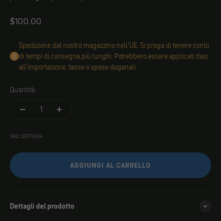
Angebot
$100.00
Spedizione dal nostro magazzino nell'UE. Si prega di tenere conto
di tempi di consegna più lunghi. Potrebbero essere applicati dazi
all'importazione, tasse o spese doganali.
Quantità:
SKU: SOT1004
AGGIUNGI AL CARRELLO
Dettagli del prodotto