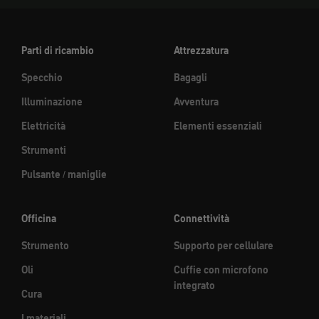
Parti di ricambio
Attrezzatura
Specchio
Bagagli
Illuminazione
Avventura
Elettricità
Elementi essenziali
Strumenti
Pulsante / maniglie
Officina
Connettività
Strumento
Supporto per cellulare
Oli
Cuffie con microfono
integrato
Cura
I materiali