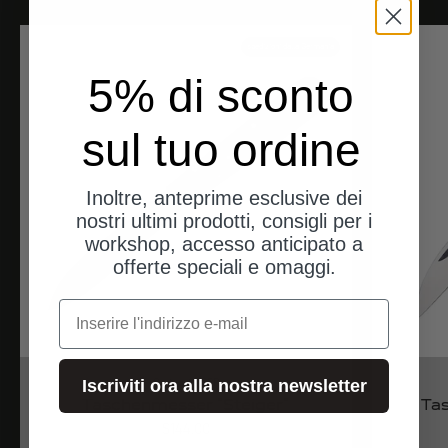
spedizioni dalla Germania
5% di sconto
sul tuo ordine
Inoltre, anteprime esclusive dei
nostri ultimi prodotti, consigli per i
workshop, accesso anticipato a
offerte speciali e omaggi.
e-mail
Coltelli OTTER
Iscriviti ora alla nostra newsletter
Taschenmesser "Steiger"
Ta
Angebot
$144.00