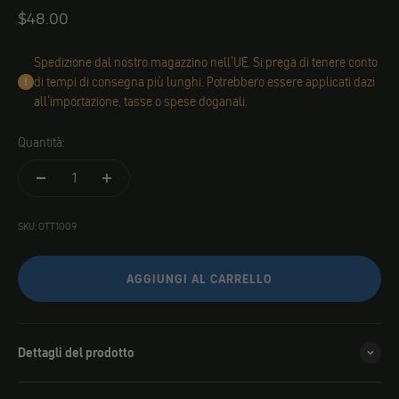
Angebot
$48.00
Spedizione dal nostro magazzino nell'UE. Si prega di tenere conto
di tempi di consegna più lunghi. Potrebbero essere applicati dazi
all'importazione, tasse o spese doganali.
Quantità:
SKU: OTT1009
AGGIUNGI AL CARRELLO
Dettagli del prodotto