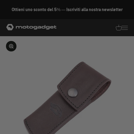
Vai al contenuto
Ottieni uno sconto del 5% — Iscriviti alla nostra newsletter
motogadget GmbH
Traduzion
Traduz
Ingrandire l'immagine