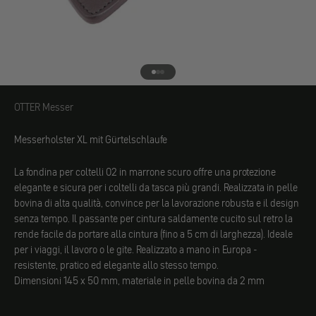
Vai all'elemento 1
Vai all'elemento 2
Vai all'elemento 3
OTTER Messer
OTTER Messer
Messerholster XL mit Gürtelschlaufe
La fondina per coltelli 02 in marrone scuro offre una protezione
elegante e sicura per i coltelli da tasca più grandi. Realizzata in pelle
bovina di alta qualità, convince per la lavorazione robusta e il design
senza tempo. Il passante per cintura saldamente cucito sul retro la
rende facile da portare alla cintura (fino a 5 cm di larghezza). Ideale
per i viaggi, il lavoro o le gite. Realizzato a mano in Europa -
resistente, pratico ed elegante allo stesso tempo.
Dimensioni 145 x 50 mm, materiale in pelle bovina da 2 mm