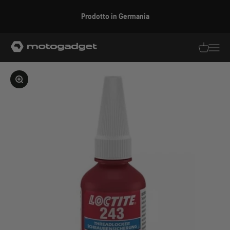
Vai al contenuto
Prodotto in Germania
motogadget GmbH
Traduzion
Traduz
Ingrandire l'immagine