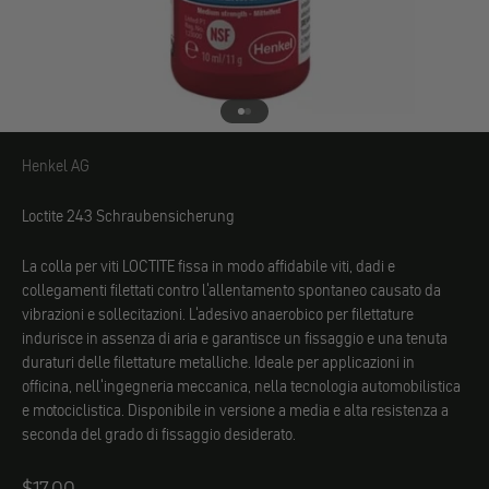
Vai all'elemento 1
Vai all'elemento 2
Henkel AG
Henkel AG
Loctite 243 Schraubensicherung
La colla per viti LOCTITE fissa in modo affidabile viti, dadi e
collegamenti filettati contro l'allentamento spontaneo causato da
vibrazioni e sollecitazioni. L'adesivo anaerobico per filettature
indurisce in assenza di aria e garantisce un fissaggio e una tenuta
duraturi delle filettature metalliche. Ideale per applicazioni in
officina, nell'ingegneria meccanica, nella tecnologia automobilistica
e motociclistica. Disponibile in versione a media e alta resistenza a
seconda del grado di fissaggio desiderato.
Angebot
$17.00