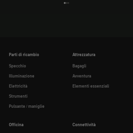
Vai all'elemento 1
Vai all'elemento 2
Vai all'elemento 3
Parti di ricambio
Attrezzatura
Specchio
Bagagli
Illuminazione
Avventura
Elettricità
Elementi essenziali
Strumenti
Pulsante / maniglie
Officina
Connettività