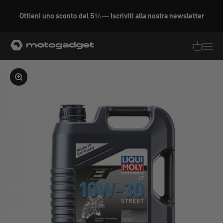
Vai al contenuto
Ottieni uno sconto del 5% — Iscriviti alla nostra newsletter
motogadget GmbH
Traduzion
Traduz
Ingrandire l'immagine