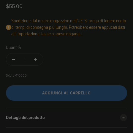
Angebot
$55.00
Spedizione dal nostro magazzino nell'UE. Si prega di tenere conto
di tempi di consegna più lunghi. Potrebbero essere applicati dazi
all'importazione, tasse o spese doganali.
Quantità:
SKU: LM10005
AGGIUNGI AL CARRELLO
Dettagli del prodotto