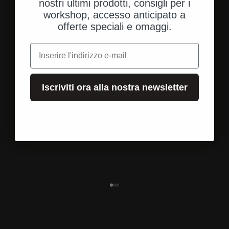
nostri ultimi prodotti, consigli per i
workshop, accesso anticipato a
offerte speciali e omaggi.
e-mail
Iscriviti ora alla nostra newsletter
Spedizione dagli Stati Uniti
Spedizione rapida e diretta al tuo indirizzo.
Vai all'elemento 1
Vai all'elemento 2
Vai all'elemento 3