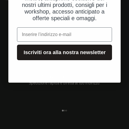
nostri ultimi prodotti, consigli per i
workshop, accesso anticipato a
offerte speciali e omaggi.
e-mail
Iscriviti ora alla nostra newsletter
Spedizione dagli Stati Uniti
Spedizione rapida e diretta al tuo indirizzo.
Vai all'elemento 1
Vai all'elemento 2
Vai all'elemento 3