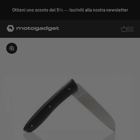
Vai al contenuto
Ottieni uno sconto del 5% — Iscriviti alla nostra newsletter
motogadget GmbH
Traduzion
Traduz
Ingrandire l'immagine