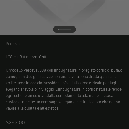
Vai all'elemento 1
Vai all'elemento 2
Vai all'elemento 3
Vai all'elemento 4
Vai all'elemento 5
Vai all'elemento 6
Vai all'elemento 7
Vai all'elemento 8
Perceval
Perceval
L08 mit Büffelhorn-Griff
Il modello Perceval L08 con impugnatura in pregiato corno di bufalo
coniuga un design classico con una lavorazione di alta qualità. La
sottile lama in acciaio inossidabile è affilatissima e ideale per tagli
eleganti a tavola o in viaggio. L'impugnatura in corno naturale rende
ogni coltello unico e si adatta comodamente alla mano. Inclusa
custodia in pelle: un compagno elegante per tutti coloro che danno
valore alla qualità e all'estetica.
Angebot
$283.00