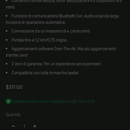
Comando tramite Natural Voice. Basta parlare e il dispositivo fa il
resto.
Funzione di comunicazione Bluetooth live. Audio a banda larga,
funzione di riparazione automatica.
Connessione tra un massimo di 4 conducenti.
Portata fino a 1,2 km/0,75 miglia.
Aggiornamenti software Over-The-Air. Mai più aggiornamenti
tramite cavo!
2 anni di garanzia. Per un'esperienza senza pensieri.
Compatibile con tutte le marche leader.
Angebot
$311.00
Spedizione dal nostro magazzino negli Stati Uniti
Quantità: