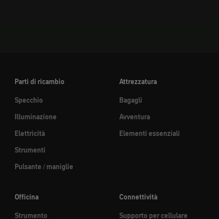
Vai all'elemento 1
Vai all'elemento 2
Vai all'elemento 3
Parti di ricambio
Attrezzatura
Specchio
Bagagli
Illuminazione
Avventura
Elettricità
Elementi essenziali
Strumenti
Pulsante / maniglie
Officina
Connettività
Strumento
Supporto per cellulare