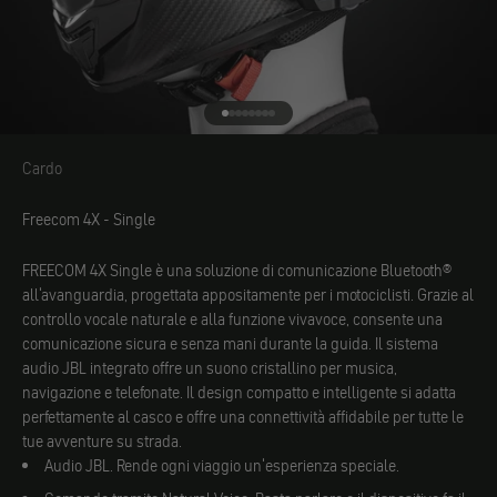
Vai all'elemento 1
Vai all'elemento 2
Vai all'elemento 3
Vai all'elemento 4
Vai all'elemento 5
Vai all'elemento 6
Vai all'elemento 7
Vai all'elemento 8
Cardo
Cardo
Freecom 4X - Single
FREECOM 4X Single è una soluzione di comunicazione Bluetooth®
all'avanguardia, progettata appositamente per i motociclisti. Grazie al
controllo vocale naturale e alla funzione vivavoce, consente una
comunicazione sicura e senza mani durante la guida. Il sistema
audio JBL integrato offre un suono cristallino per musica,
navigazione e telefonate. Il design compatto e intelligente si adatta
perfettamente al casco e offre una connettività affidabile per tutte le
tue avventure su strada.
Audio JBL. Rende ogni viaggio un'esperienza speciale.