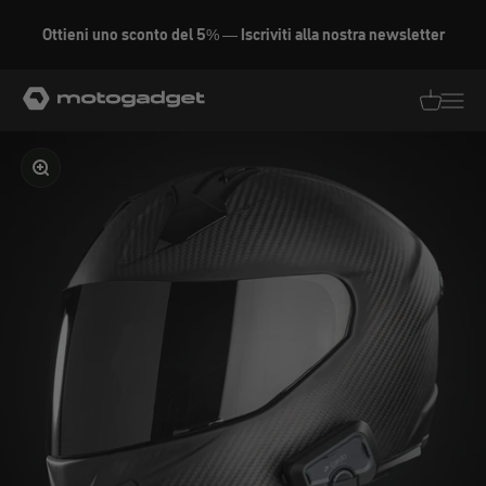
Vai al contenuto
Ottieni uno sconto del 5% — Iscriviti alla nostra newsletter
motogadget GmbH
Traduzion
Traduz
Ingrandire l'immagine