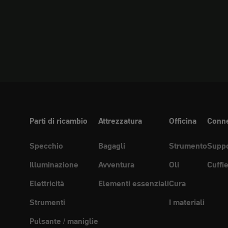
Parti di ricambio
Attrezzatura
Officina
Conne
Specchio
Bagagli
Strumento
Suppo
Illuminazione
Avventura
Oli
Cuffi
Elettricità
Elementi essenziali
Cura
Strumenti
I materiali
Pulsante / maniglie