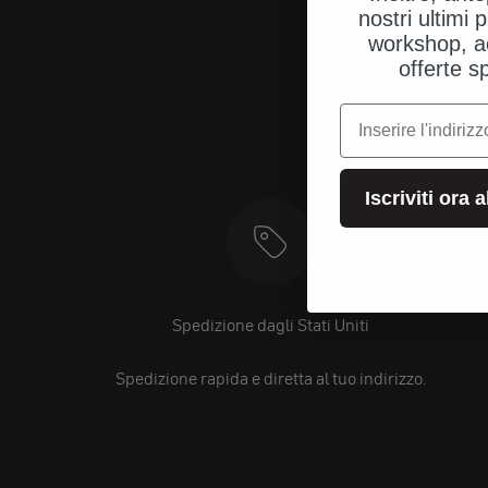
nostri ultimi p
workshop, a
offerte s
e-mail
Iscriviti ora 
Spedizione dagli Stati Uniti
Spedizione rapida e diretta al tuo indirizzo.