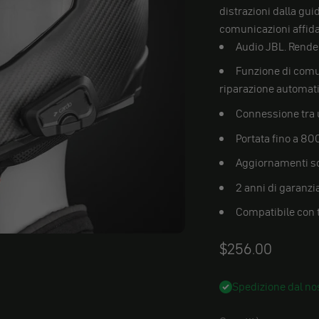
distrazioni dalla gu
comunicazioni affidabi
Audio JBL. Rende 
Funzione di comun
riparazione automati
Connessione tra 
Portata fino a 80
Aggiornamenti so
2 anni di garanzi
Compatibile con t
Angebot
$256.00
Spedizione dal nos