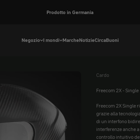
Prodotto in Germania
Negozio
I mondi
Marche
Notizie
Circa
Buoni
Cardo
Cardo
Freecom 2X - Single
Freecom 2X Single r
grazie alla tecnologi
di un interfono bidir
interferenze anche a 
controllo intuitivo d