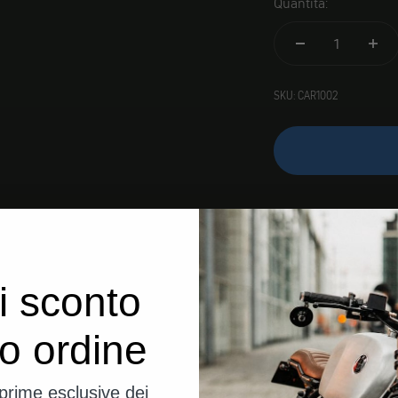
Quantità:
SKU: CAR1002
i sconto
uo ordine
eprime esclusive dei