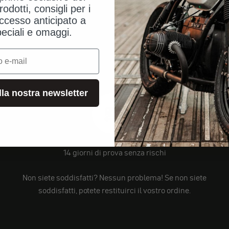
rodotti, consigli per i
ccesso anticipato a
peciali e omaggi.
alla nostra newsletter
14 giorni di prova senza rischi
Non siete soddisfatti? Nessun problema! Se non siete
soddisfatti, potete restituirci il vostro ordine.