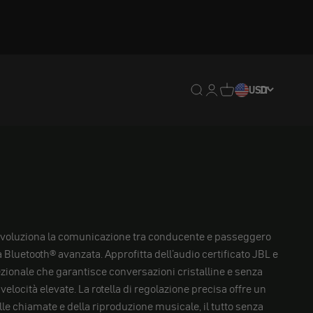
Traduzione mancante: en
Traduzione mancante:
Traduzione mancan
USD
IT
ivoluziona la comunicazione tra conducente e passeggero
a Bluetooth® avanzata. Approfitta dell'audio certificato JBL e
ezionale che garantisce conversazioni cristalline e senza
velocità elevate. La rotella di regolazione precisa offre un
elle chiamate e della riproduzione musicale, il tutto senza