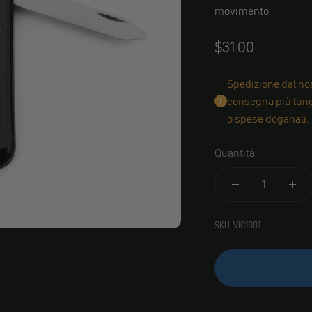
movimento.
Angebot
$31.00
Spedizione dal nos
consegna più lungh
o spese doganali.
Quantità:
SKU: VIC1001