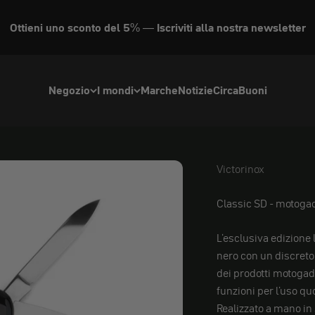
Ottieni uno sconto del 5% — Iscriviti alla nostra newsletter
Negozio
I mondi
Marche
Notizie
Circa
Buoni
Victorinox
Victorinox
Classic SD - motogad
L'esclusiva edizione 
nero con un discreto
dei prodotti motogad
funzioni per l'uso q
Realizzato a mano in 