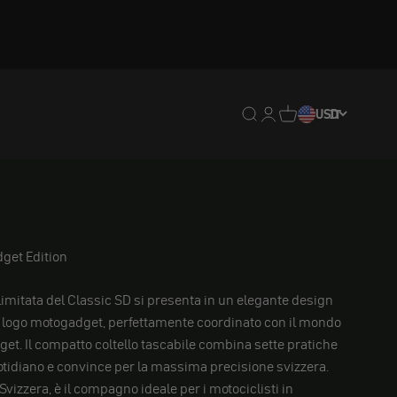
Traduzione mancante: en
Traduzione mancante:
Traduzione mancan
USD
IT
get Edition
limitata del Classic SD si presenta in un elegante design
 logo motogadget, perfettamente coordinato con il mondo
get. Il compatto coltello tascabile combina sette pratiche
uotidiano e convince per la massima precisione svizzera.
Svizzera, è il compagno ideale per i motociclisti in