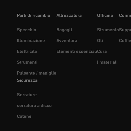
Parti di ricambio
Attrezzatura
Officina
Conne
Specchio
Bagagli
Strumento
Suppo
Illuminazione
Avventura
Oli
Cuffi
Elettricità
Elementi essenziali
Cura
Strumenti
I materiali
Pulsante / maniglie
Sicurezza
Serrature
serratura a disco
Catene