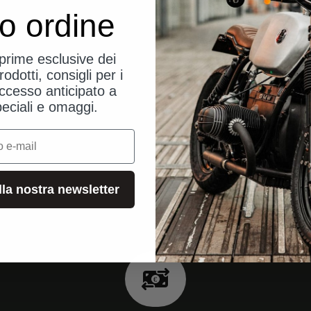
uo ordine
eprime esclusive dei
rodotti, consigli per i
ccesso anticipato a
peciali e omaggi.
alla nostra newsletter