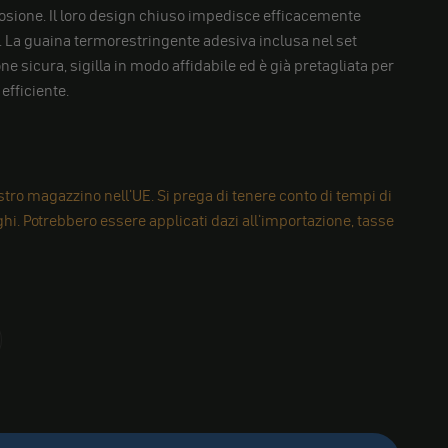
rosione. Il loro design chiuso impedisce efficacemente
à. La guaina termorestringente adesiva inclusa nel set
ne sicura, sigilla in modo affidabile ed è già pretagliata per
efficiente.
tro magazzino nell'UE. Si prega di tenere conto di tempi di
i. Potrebbero essere applicati dazi all'importazione, tasse