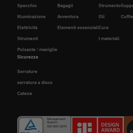
Specchio
Bagagli
Strumento
Suppo
Illuminazione
Avventura
Oli
Cuffi
Elettricità
Elementi essenziali
Cura
Strumenti
I materiali
Pulsante / maniglie
Sicurezza
Serrature
serratura a disco
Catene