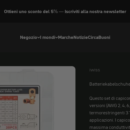
Ottieni uno sconto del 5% — Iscriviti alla nostra newsletter
Negozio
I mondi
Marche
Notizie
Circa
Buoni
iwiss
iwiss
Batteriekabelschuhe
Questo set di capicor
versioni (AWG 2, 4, 6
termorestringenti 3:
applicazioni. I capic
massima conduttività