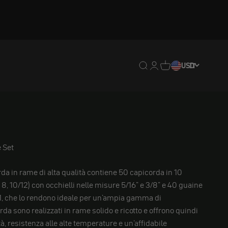
Traduzione mancante: en
Traduzione mancante:
Traduzione mancan
USD
IT
 Set
da in rame di alta qualità contiene 50 capicorda in 10
, 8, 10/12) con occhielli nelle misure 5/16" e 3/8" e 40 guaine
1, che lo rendono ideale per un'ampia gamma di
orda sono realizzati in rame solido e ricotto e offrono quindi
, resistenza alle alte temperature e un'affidabile