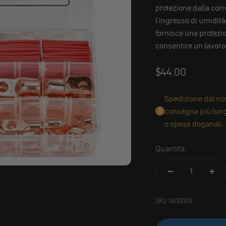
protezione dalla cor
l'ingresso di umidit
fornisce una protezio
consentire un lavoro 
Angebot
$44.00
Spedizione dal nos
consegna più lungh
o spese doganali.
Quantità:
SKU: IW10009