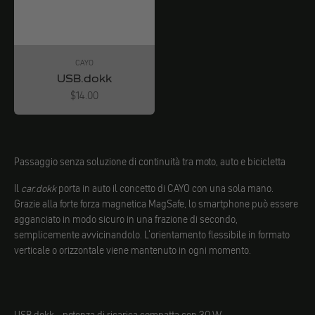
CAYO
USB.dokk
Angebot
$14.00
Passaggio senza soluzione di continuità tra moto, auto e bicicletta
Il
car.dokk
porta in auto il concetto di CAYO con una sola mano.
Grazie alla forte forza magnetica MagSafe, lo smartphone può essere
agganciato in modo sicuro in una frazione di secondo,
semplicemente avvicinandolo. L'orientamento flessibile in formato
verticale o orizzontale viene mantenuto in ogni momento.