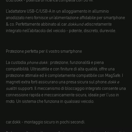
USB.dokk - potenza di ricarica compatta con 30 W.
L'adattatore USB-C/USB-A in un alloggiamento in alluminio
anodizzato nero fornisce un'alimentazione affidabile per smartphone
& co. Perfettamente abbinato al car
.dokkund e
discretamente
integrato nell'abitacolo del veicolo - potente, discreto, durevole.
Protezione perfetta per il vostro smartphone
La custodia
phone.dokk
: protezione, funzionalità e piena
compatibilità. Ultrasottile e con finiture di alta qualità, offre una
protezione ottimale ed è completamente compatibile con MagSafe. I
magneti extra forti assicurano una presa sicura sul phone
.dokk e
su
altri supporti. Il meccanismo di bloccaggio integrato consente una
connessione rapida e meccanicamente sicura, ideale per l'uso in
moto. Un sistema che funziona in qualsiasi veicolo.
car.dokk - montaggio sicuro in pochi secondi.