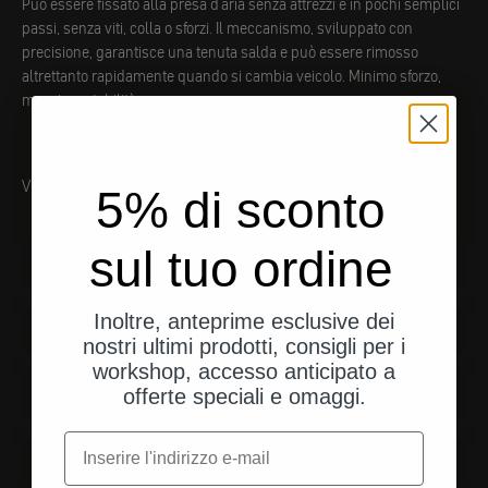
Può essere fissato alla presa d'aria senza attrezzi e in pochi semplici
passi, senza viti, colla o sforzi. Il meccanismo, sviluppato con
precisione, garantisce una tenuta salda e può essere rimosso
altrettanto rapidamente quando si cambia veicolo. Minimo sforzo,
massima stabilità.
Visualizza tutti
5% di sconto
Bicicletta
sul tuo ordine
Connettività
Inoltre, anteprime esclusive dei
nostri ultimi prodotti, consigli per i
CAYO
workshop, accesso anticipato a
offerte speciali e omaggi.
e-mail
Motocicletta