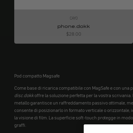
CAYO
phone.dokk
Angebot
$28.00
Pod compatto Magsafe
Come base di ricarica compatibile con MagSafe e con una p
disc.dokk
offre la soluzione perfetta per la vostra scrivania.
metallo garantisce un raffreddamento passivo ottimale, ment
consente di posizionarlo in formato verticale o orizzontale, 
la visione di film. La superficie soft-touch protegge in mod
graffi.