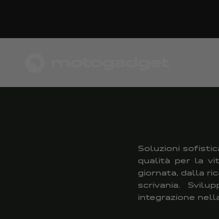
Vai al contenuto
motogadget GmbH
Soluzioni sofistic
qualità per la v
giornata, dalla r
scrivania. Svil
integrazione nell