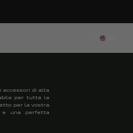
Traduzione mancante: en
Traduzione mancante:
Traduzione mancan
USD
IT
i accessori di alta
bile per tutta la
etto per la vostra
à e una perfetta