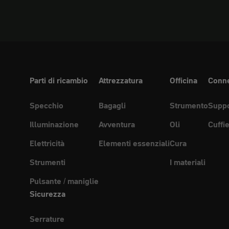
Parti di ricambio
Attrezzatura
Officina
Conne
Specchio
Bagagli
Strumento
Suppo
Illuminazione
Avventura
Oli
Cuffi
Elettricità
Elementi essenziali
Cura
Strumenti
I materiali
Pulsante / maniglie
Sicurezza
Serrature