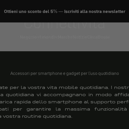
Ottieni uno sconto del 5% — Iscriviti alla nostra newsletter
Connettività
Negozio
I mondi
Marche
Notizie
Circa
Buoni
Accessori per smartphone e gadget per l'uso quotidiano
ate per la vostra vita mobile quotidiana. I nostr
ita quotidiana vi accompagnano in modo affida
icarica rapida dello smartphone al supporto perf
uppati per garantire la massima funzionalit
a vostra routine quotidiana.