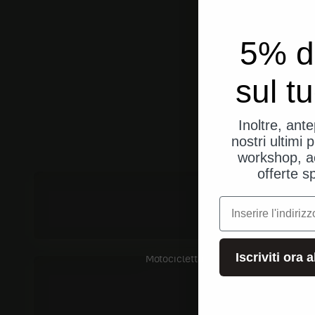
5% d
sul t
Inoltre, ant
nostri ultimi p
workshop, a
Auto
offerte s
e-mail
Iscriviti ora 
Motocicletta