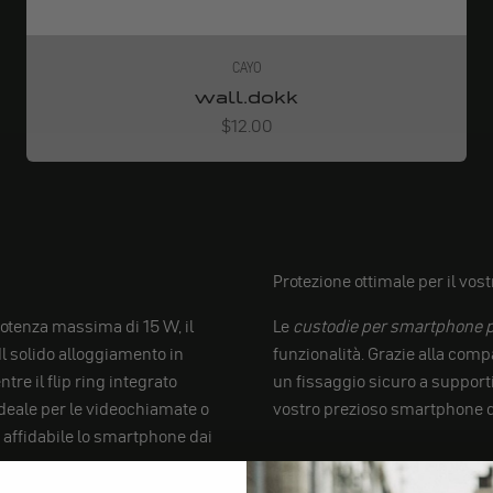
CAYO
wall.dokk
Angebot
$12.00
Protezione ottimale per il vo
otenza massima di 15 W, il
Le
custodie per smartphone 
 Il solido alloggiamento in
funzionalità. Grazie alla comp
re il flip ring integrato
un fissaggio sicuro a supporti 
ideale per le videochiamate o
vostro prezioso smartphone da
o affidabile lo smartphone dai