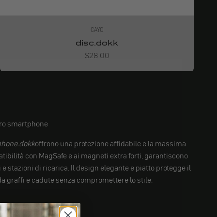
CAYO
disc.dokk
Angebot
$28.00
stro smartphone
phone.dokk
offrono una protezione affidabile e la massima
atibilità con MagSafe e ai magneti extra forti, garantiscono
e stazioni di ricarica. Il design elegante e piatto protegge il
 graffi e cadute senza compromettere lo stile.