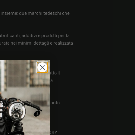
 insieme: due marchi tedeschi che
ificanti, additivi e prodotti per la
rata nei minimi dettagli e realizzata
Germany, apprezzato in tutto il
ia affidato a LIQUI MOLY sa
ni non iniziano con l'impianto
nano motogadget e LIQUI MOLY.