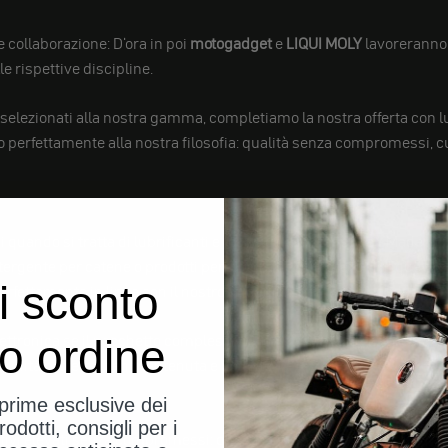
e collaborazione: D'ora in poi
motogadget
e
LIQUI MOLY
lavoreranno
e rispettive discipline.
selezionati alla nostra gamma, completiamo la nostra offerta con lubr
o perfettamente alla nostra filosofia: qualità senza compromessi, cu
uando si tratta di lubrificanti e tecnologia motoristica - Made in 
etergente per catene o prodotti per la cura del motore: Chiunque si s
i sconto
perfettamente in linea con il nostro atteggiamento a motogadget.
elettronica se il pacchetto complessivo non è adeguato? Le prestazio
uo ordine
un'unità protetta, ben mantenuta e potente.
eprime esclusive dei
rodotti, consigli per i
itativi elevati senza compromessi: questi sono i valori che accomu