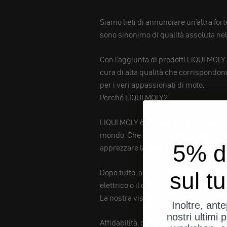
Siamo lieti di annunciare un'altra fort
sono sinonimo di qualità assoluta nell
Con l'aggiunta di prodotti LIQUI MOLY 
cura di alta qualità che corrispondon
per i veri appassionati di moto.
Perché LIQUI MOLY?
LIQUI MOLY è una costante da decenni q
mondo. Che si tratti di olio motore, d
5% d
apprezzare la differenza. E questo è 
Dopo tutto, a cosa serve la migliore 
sul t
elettrico o il design, ma con le basi: 
La nostra visione condivisa
Inoltre, ant
nostri ultimi p
Affidabilità, durata e standard qual