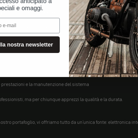
ccesso anticipato a
te per conversioni personalizzate che sottolineano il carattere di 
peciali e omaggi.
otente e fluido a lungo termine.
ra, precisione e prestazioni. Insieme, vogliamo rendere la vostra bi
alla nostra newsletter
odotti LIQUI MOLY collaudati e testati direttamente da noi - su mis
r un'ampia gamma di motociclette
le prestazioni e la manutenzione del sistema
ofessionisti, ma per chiunque apprezzi la qualità e la durata.
ostro portafoglio, vi offriamo tutto da un'unica fonte: elettronica i