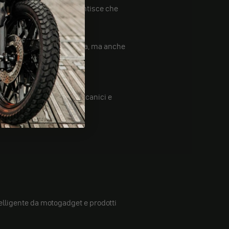
una moto. LIQUI MOLY garantisce che
cicletta non solo più bella, ma anche
ura per le esigenze di meccanici e
ntelligente da motogadget e prodotti