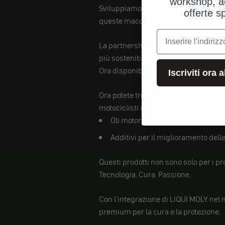
workshop, a
Sviluppiamo un'elettronica intelligen
offerte s
queste macchine funzionino in modo p
e-mail
La partnership unisce tecnologia e cu
più sostenibile e duratura.
Ora disponibile nel nostro negozio
Iscriviti ora 
Ora potete trovare una selezione di pr
motociclisti ambiziosi:
Oli motore ad alte prestazioni pe
Additivi per il miglioramento del
Questi prodotti non sono solo per i pr
Tecnologia. Cura. Passione.
Con l'integrazione di LIQUI MOLY nel n
premium per la cura e la protezione.