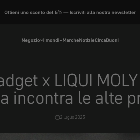
Prodotto in Germania
Negozio
I mondi
Marche
Notizie
Circa
Buoni
dget x LIQUI MOLY -
a incontra le alte p
2 luglio 2025