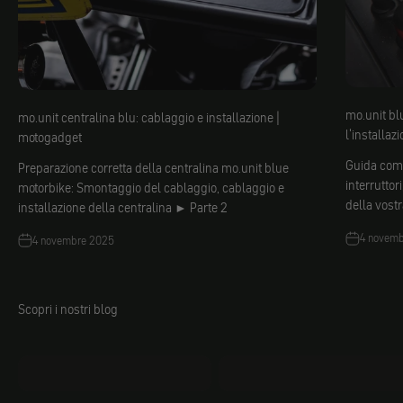
mo.unit blu
mo.unit centralina blu: cablaggio e installazione |
l'installaz
motogadget
Guida comp
Preparazione corretta della centralina mo.unit blue
interruttor
motorbike: Smontaggio del cablaggio, cablaggio e
della vostr
installazione della centralina ► Parte 2
4 novem
4 novembre 2025
Scopri i nostri blog
mo.faq
Jacobs fai da te