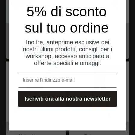
5% di sconto
sul tuo ordine
iwiss
iwiss
Abisolierzange
Batteriekabel-
Inoltre, anteprime esclusive dei
selbstjustierend
Crimpzange
nostri ultimi prodotti, consigli per i
Angebot
Angebot
$33.00
$50.00
workshop, accesso anticipato a
offerte speciali e omaggi.
spedizioni dalla Germania
spedizioni dalla Germania
e-mail
Iscriviti ora alla nostra newsletter
iwiss
iwiss