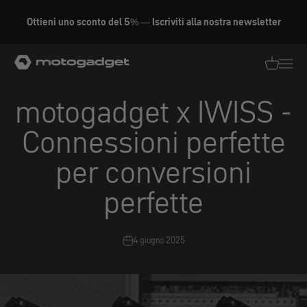
Vai al contenuto
Prodotto in Germania
motogadget GmbH
Traduzion
Traduz
motogadget x IWISS -
Connessioni perfette
per conversioni
perfette
4 giugno 2025