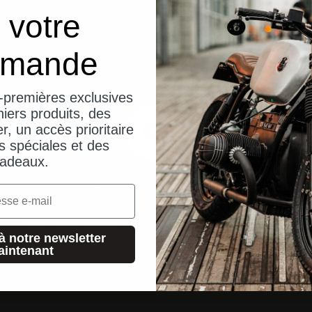
 votre
mande
-premières exclusives
iers produits, des
er, un accès prioritaire
s spéciales et des
adeaux.
14 jours d'essai sans risque
Vous n'êtes pas satisfait ? Pas de problème ! Si tu n'es pas
satisfait, tu peux nous renvoyer ta commande.
à notre newsletter
aintenant