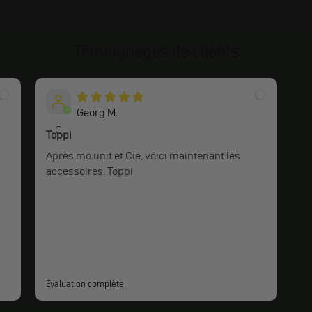
Témoignages de clients
Georg M.
G
Toppi
Après mo.unit et Cie, voici maintenant les
accessoires. Toppi
Évaluation complète