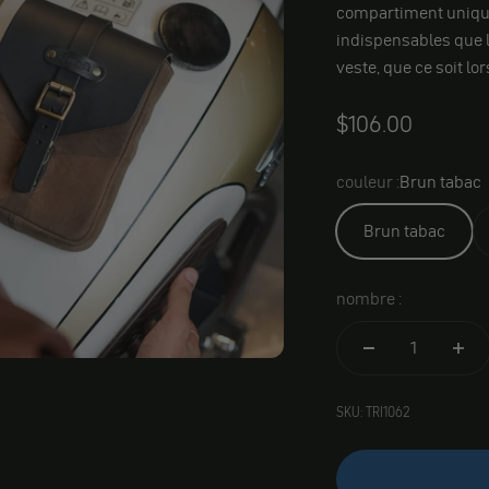
compartiment unique 
indispensables que l
veste, que ce soit lor
Angebot
$106.00
couleur :
Brun tabac
Brun tabac
nombre :
SKU: TRI1062