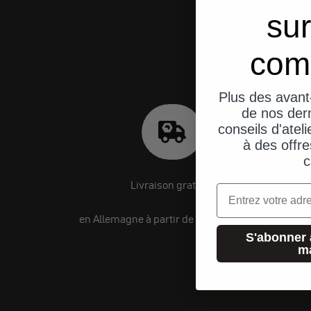
sur
com
Plus des avant
de nos dern
conseils d'ateli
à des offre
c
Livraison gratuite
Email
en Allemagne à partir de 250 € d'achats
S'abonner 
m