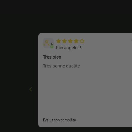
P
Pierangelo P.
Très bien
Très bonne qualité
Évaluation complète