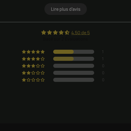
Lire plus d'avis
4.50 de 5
Basé sur 2 Évaluations
1
1
0
0
0