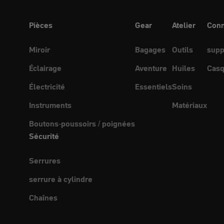
Pièces
Gear
Atelier
Conn
Miroir
Bagages
Outils
supp
Éclairage
Aventure
Huiles
Casq
Électricité
Essentiels
Soins
Instruments
Matériaux
Boutons-poussoirs / poignées
Sécurité
Serrures
serrure à cylindre
Chaînes