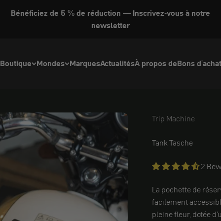
Bénéficiez de 5 % de réduction — Inscrivez-vous à notre
newsletter
Boutique
Mondes
Marques
Actualités
À propos de
Bons d'acha
Trip Machine
Trip Machine
Tank Tasche
2 Bew
La pochette de réser
facilement accessible
pleine fleur, dotée d