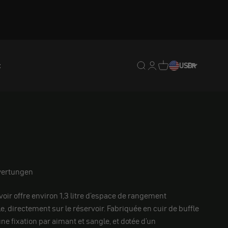
t
Translation missing : fr.
Translation missing : 
Traduction manquan
USD
FR
ertungen
voir offre environ 1,3 litre d'espace de rangement
, directement sur le réservoir. Fabriquée en cuir de buffle
'une fixation par aimant et sangle, et dotée d'un