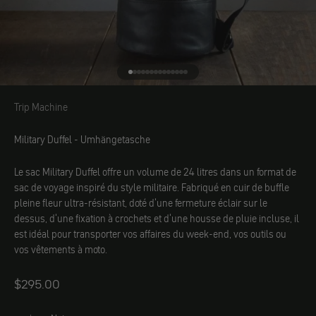
Aller à l'élément 1
Aller à l'élément 2
Aller à l'élément 3
Aller à l'élément 4
Aller à l'élément 5
Aller à l'élément 6
Aller à l'élément 7
Aller à l'élément 8
Aller à l'élément 9
Aller à l'élément 10
Aller à l'élément 11
Aller à l'élément 12
Aller à l'élément 13
Aller à l'élément 14
Trip Machine
Trip Machine
Military Duffel - Umhängetasche
Le sac Military Duffel offre un volume de 24 litres dans un format de
sac de voyage inspiré du style militaire. Fabriqué en cuir de buffle
pleine fleur ultra-résistant, doté d'une fermeture éclair sur le
dessus, d'une fixation à crochets et d'une housse de pluie incluse, il
est idéal pour transporter vos affaires du week-end, vos outils ou
vos vêtements à moto.
Angebot
$295.00