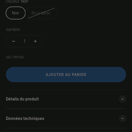
couleur :
Noir
Noir
Brun tabac
nombre :
SKU: TRI1054
AJOUTER AU PANIER
Détails du produit
Données techniques