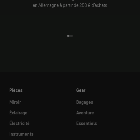
en Allemagne à partir de 250 € d'achats
Aller à l'élément 1
Aller à l'élément 2
Aller à l'élément 3
Pièces
Gear
Miroir
Bagages
Éclairage
Aventure
Électricité
Essentiels
Instruments