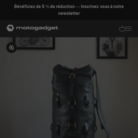
Aller au contenu
Bénéficiez de 5 % de réduction — Inscrivez-vous à notre
newsletter
motogadget GmbH
Traductio
Transl
Agrandir l'image