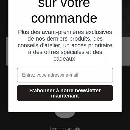
sur votre
commande
Plus des avant-premières exclusives
de nos derniers produits, des
Machine à voyager
conseils d'atelier, un accès prioritaire
Classic Pannier - Satteltasche
à des offres spéciales et des
Angebot
$177.00
cadeaux.
Email
S'abonner à notre newsletter
maintenant
Livraison gratuite