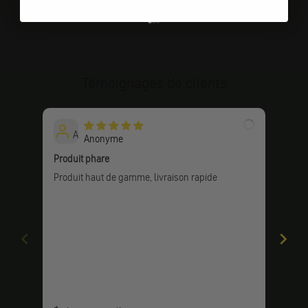
Aller à l'élément 1
Aller à l'élément 2
Aller à l'élément 3
Témoignages de clients
A
Anonyme
Produit phare
Top 
Produit haut de gamme, livraison rapide
Un l
l'ef