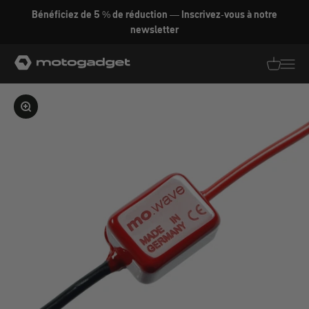
Aller au contenu
Bénéficiez de 5 % de réduction — Inscrivez-vous à notre
newsletter
motogadget GmbH
Traductio
Transl
Agrandir l'image