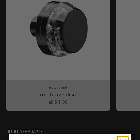
motogadget
mo.blaze disc
Angebot
ab $111.00
OUTILLAGE ADAPTÉ