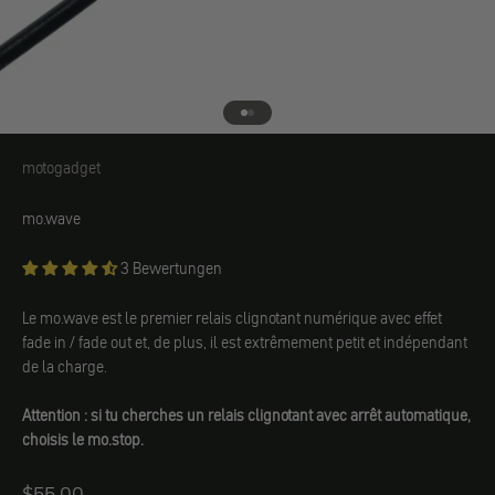
Aller à l'élément 1
Aller à l'élément 2
motogadget
motogadget
mo.wave
3 Bewertungen
Le mo.wave est le premier relais clignotant numérique avec effet
fade in / fade out et, de plus, il est extrêmement petit et indépendant
de la charge.
Attention : si tu cherches un relais clignotant avec arrêt automatique,
choisis le mo.stop.
Angebot
$55.00