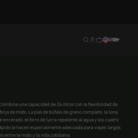
Traducción pendiente: e
Traducción pendiente:
Traducción pendien
USD
ES
ombina una capacidad de 24 litros con la flexibilidad de
orja de moto. La piel de búfalo de grano completo, la lona
 encerado, el forro de lycra repelente al agua y los cuatro
rápido la hacen especialmente adecuada para viajes largos
io entre la moto y la vida cotidiana.