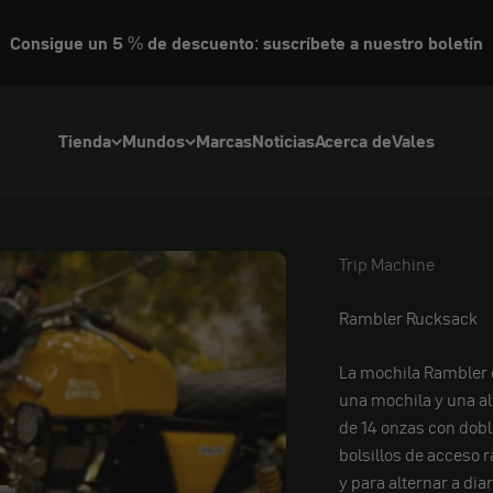
Consigue un 5 % de descuento: suscríbete a nuestro boletín
Tienda
Mundos
Marcas
Noticias
Acerca de
Vales
Trip Machine
Trip Machine
Rambler Rucksack
La mochila Rambler c
una mochila y una alf
de 14 onzas con doble
bolsillos de acceso 
y para alternar a diar