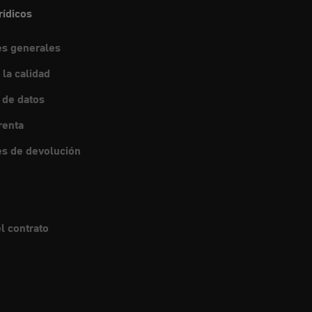
rídicos
es generales
 la calidad
 de datos
renta
s de devolución
l contrato