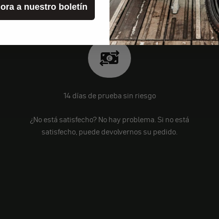
ora a nuestro boletín
14 días de prueba sin riesgo
¿No está satisfecho? No hay problema. Si no está
satisfecho, puede devolvernos su pedido.