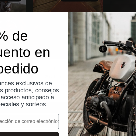
% de
uento en
pedido
jes
Máquina de viajes
Má
el Bag
Guitarist Wallet
G
nces exclusivos de
Angebot
$62.00
os productos, consejos
, acceso anticipado a
eciales y sorteos.
o