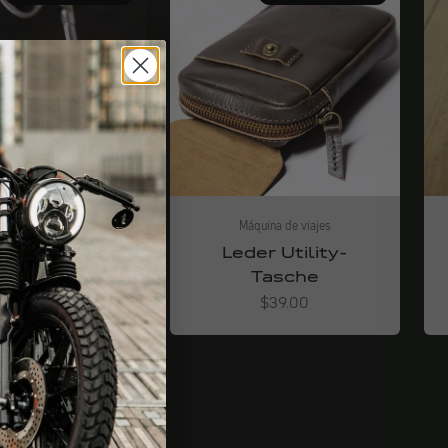
quina de viajes
Máquina de viajes
riffband
Leder Utility-
Tasche
Angebot
ab $34.00
Angebot
$39.00