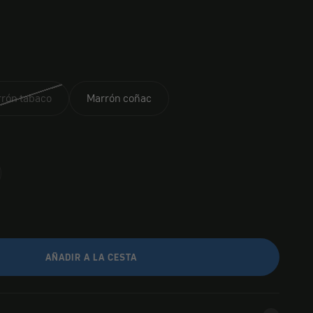
rón tabaco
Marrón coñac
AÑADIR A LA CESTA